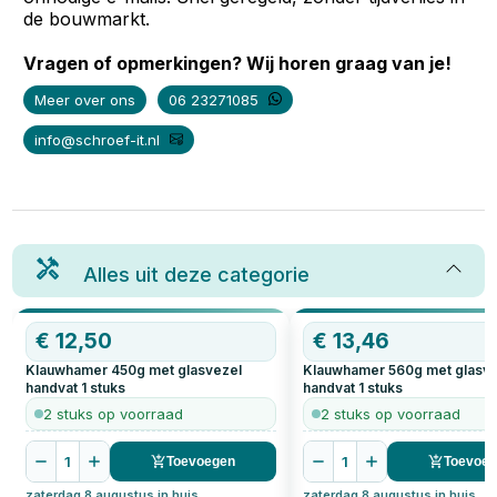
de bouwmarkt.
Vragen of opmerkingen? Wij horen graag van je!
Meer over ons
06 23271085
info@schroef-it.nl
Alles uit deze categorie
€
12,50
€
13,46
Klauwhamer 450g met glasvezel
Klauwhamer 560g met glasv
handvat
1
stuks
handvat
1
stuks
2 stuks op voorraad
2 stuks op voorraad
1
1
Toevoegen
Toevoe
zaterdag 8 augustus in huis
zaterdag 8 augustus in huis