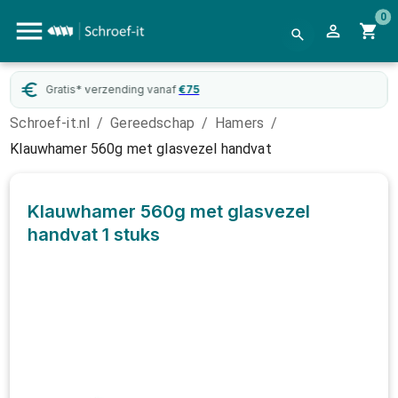
0
Gratis* verzending vanaf
€
75
Schroef-it.nl
/
Gereedschap
/
Hamers
/
Klauwhamer 560g met glasvezel handvat
Klauwhamer 560g met glasvezel
handvat
1 stuks