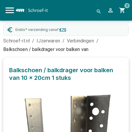
0
Gratis* verzending vanaf
€
75
Schroef-it.nl
/
IJzerwaren
/
Verbindingen
/
Balkschoen / balkdrager voor balken van
Balkschoen / balkdrager voor balken
van 10 x 20cm
1 stuks