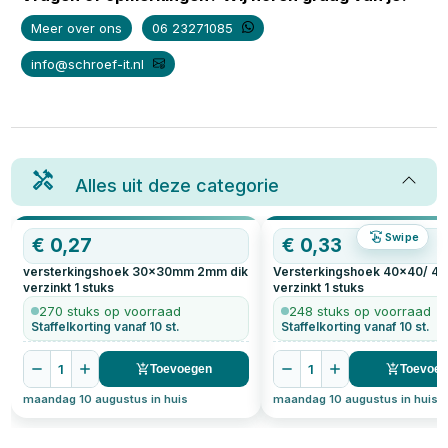
Meer over ons
06 23271085
info@schroef-it.nl
Alles uit deze categorie
Swipe
€
0,27
€
0,33
versterkingshoek 30x30mm 2mm dik
Versterkingshoek 40x40/ 4
verzinkt
1
stuks
verzinkt
1
stuks
270 stuks op voorraad
248 stuks op voorraad
Staffelkorting vanaf 10 st.
Staffelkorting vanaf 10 st.
1
1
Toevoegen
Toevoe
maandag 10 augustus in huis
maandag 10 augustus in huis