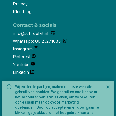
Privacy
Klus blog
Contact & socials
info@schroef-it.nl
Whatsapp: 06 23271085
Instagram
Pinterest
Youtube
Linkedin
Over ons
Wij en derde partijen, maken op deze website
gebruik van cookies. We gebruiken cookies voor
Schroef-it is een handelsnaam van
het bijhouden van statistieken, om voorkeuren
NewFeather B.V. geregisteerd onder KVK
op te slaan maar ook voor marketing
nummer 91702593 met BTW-
doeleinden. Door op accepteren en doorgaan te
identificatienummer NL865743009B01.
klikken, ga je akkoord met het gebruik van alle