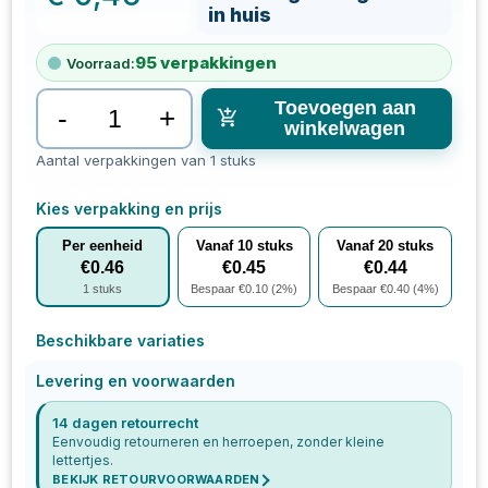
in huis
95
verpakkingen
Voorraad:
Toevoegen aan
-
+
winkelwagen
Aantal verpakkingen van 1 stuks
Kies verpakking en prijs
Per eenheid
Vanaf
10
stuks
Vanaf
20
stuks
€
0.46
€
0.45
€
0.44
1
stuks
Bespaar €
0.10
(
2
%)
Bespaar €
0.40
(
4
%)
Beschikbare variaties
Levering en voorwaarden
14 dagen retourrecht
Eenvoudig retourneren en herroepen, zonder kleine
lettertjes.
BEKIJK RETOURVOORWAARDEN