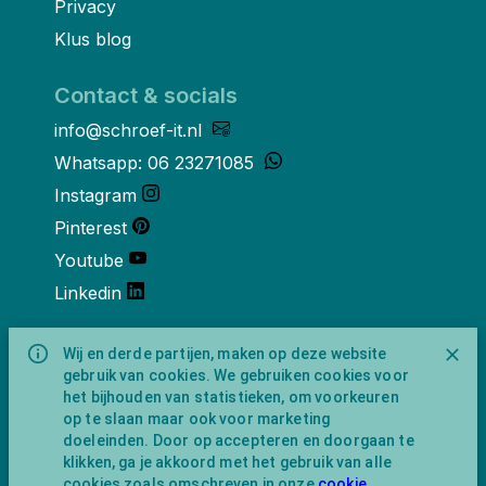
Privacy
Klus blog
Contact & socials
info@schroef-it.nl
Whatsapp: 06 23271085
Instagram
Pinterest
Youtube
Linkedin
Over ons
Wij en derde partijen, maken op deze website
gebruik van cookies. We gebruiken cookies voor
Schroef-it is een handelsnaam van
het bijhouden van statistieken, om voorkeuren
NewFeather B.V. geregisteerd onder KVK
op te slaan maar ook voor marketing
nummer 91702593 met BTW-
doeleinden. Door op accepteren en doorgaan te
identificatienummer NL865743009B01.
klikken, ga je akkoord met het gebruik van alle
Postadres Amsterdamseweg 91 1422 AC
cookies zoals omschreven in onze
cookie