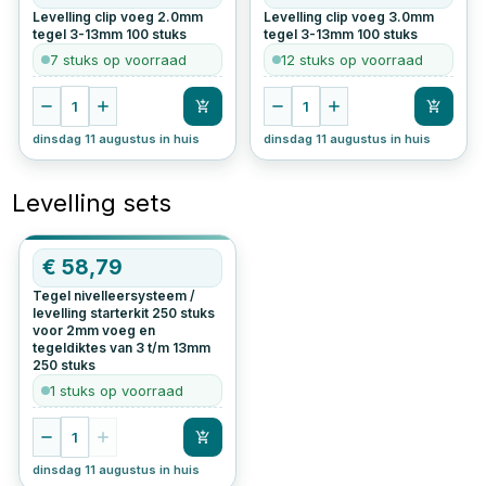
Levelling clip voeg 2.0mm
Levelling clip voeg 3.0mm
tegel 3-13mm
100
stuks
tegel 3-13mm
100
stuks
7 stuks op voorraad
12 stuks op voorraad
1
1
dinsdag 11 augustus in huis
dinsdag 11 augustus in huis
Levelling sets
OP=OP
€
58,79
Tegel nivelleersysteem /
levelling starterkit 250 stuks
voor 2mm voeg en
tegeldiktes van 3 t/m 13mm
250
stuks
1 stuks op voorraad
1
dinsdag 11 augustus in huis