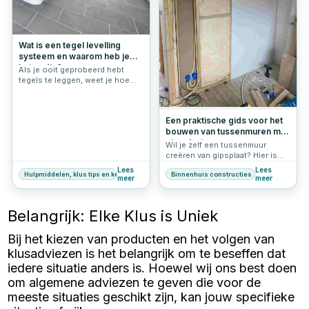
voor een lange levensduur. In dit
schroef-plug-boor
artikel ontdek je hoe je
conversietabel om altijd de
eenvoudig een vlonder in je tuin
juiste maat pluggen bij je
maakt en wat je nodig hebt om
schroeven te vinden.
Wat is een tegel levelling
jouw project tot een succes te
systeem en waarom heb je
maken.
het nodig?
Als je ooit geprobeerd hebt
tegels te leggen, weet je hoe
uitdagend het kan zijn om een
perfect vlak oppervlak te
creëren. Oneffenheden zijn niet
Een praktische gids voor het
alleen storend voor het oog,
bouwen van tussenmuren met
maar kunnen ook de
duurzaamheid van je tegelwerk
gipsplaat
Wil je zelf een tussenmuur
negatief beïnvloeden. Gelukkig
creëren van gipsplaat? Hier is
biedt een tegel levelling
een handige gids voor het
Lees
Lees
systeem een eenvoudige en
Hulpmiddelen, klus tips en keuzehulp
Binnenhuis constructies
maken van een scheidingswand
meer
meer
effectieve oplossing. In dit
op zolder om twee aparte
artikel bespreken we wat een
kamers te realiseren.
nivelleersysteem voor tegels is,
Belangrijk: Elke Klus is Uniek
hoe het werkt en waarom het
onmisbaar is voor zowel
beginnende als ervaren
Bij het kiezen van producten en het volgen van
klussers.
klusadviezen is het belangrijk om te beseffen dat
iedere situatie anders is. Hoewel wij ons best doen
om algemene adviezen te geven die voor de
meeste situaties geschikt zijn, kan jouw specifieke