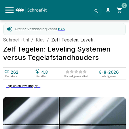
0
ding vanaf
€
75
WebwinkelKeur
g
Schroef-it.nl
/
Klus
/
Zelf Tegelen: Leveli...
Zelf Tegelen: Leveling Systemen
versus Tegelafstandhouders
262
4.8
8-8-2026
Keer bekeken
Gemiddeld
Wat vindt jij van dit artikel?
Laatst bijgewerkt:
Tegelen en levelling sy...