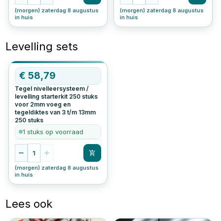
(morgen) zaterdag 8 augustus
(morgen) zaterdag 8 augustus
in huis
in huis
Levelling sets
OP=OP
€
58,79
Tegel nivelleersysteem /
levelling starterkit 250 stuks
voor 2mm voeg en
tegeldiktes van 3 t/m 13mm
250
stuks
1 stuks op voorraad
1
(morgen) zaterdag 8 augustus
in huis
Lees ook