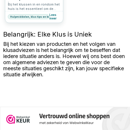
expansiepluggen,
bouw
Bij het klussen in en rondom het
hollewandpluggen, keilbouten
huis is het essentieel om de
en slagpluggen.
juiste schroefmaten op
Lees
Hulpmiddelen, klus tips en keuzehulp
voorraad te hebben. Of je nu
meer
meubels in elkaar zet,
wandplanken bevestigt of
andere projecten aanpakt, het
Belangrijk: Elke Klus is Uniek
hebben van de juiste schroeven
kan het verschil maken. Hier zijn
Bij het kiezen van producten en het volgen van
de vier meest gebruikte
schroefmaten die je altijd klaar
klusadviezen is het belangrijk om te beseffen dat
moet hebben liggen:
iedere situatie anders is. Hoewel wij ons best doen
om algemene adviezen te geven die voor de
meeste situaties geschikt zijn, kan jouw specifieke
situatie afwijken.