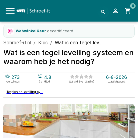
0
WebwinkelKeur
gecertificeerd
Schroef-it.nl
/
Klus
/
Wat is een tegel lev...
Wat is een tegel levelling systeem en
waarom heb je het nodig?
273
4.8
6-8-2026
Keer bekeken
Gemiddeld
Wat vindt jij van dit artikel?
Laatst bijgewerkt:
Tegelen en levelling sy...