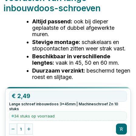
inbouwdoos-schroeven
Altijd passend
:
ook bij dieper
geplaatste of dubbel afgewerkte
muren.
Stevige montage
:
schakelaars en
stopcontacten zitten weer strak vast.
Beschikbaar in verschillende
lengtes
:
vaak in 45, 50 en 60 mm.
Duurzaam verzinkt
:
beschermd tegen
roest en slijtage.
€
2,49
Lange schroef inbouwdoos 3x45mm | Machineschroef Zn
10
stuks
34 stuks op voorraad
1