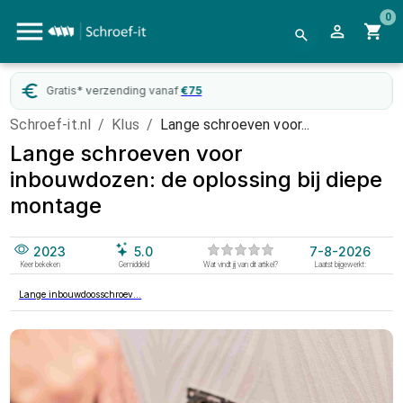
0
Gratis* verzending vanaf
€
75
Schroef-it.nl
/
Klus
/
Lange schroeven voor...
Lange schroeven voor
inbouwdozen: de oplossing bij diepe
montage
2023
5.0
7-8-2026
Keer bekeken
Gemiddeld
Wat vindt jij van dit artikel?
Laatst bijgewerkt:
Lange inbouwdoosschroev...