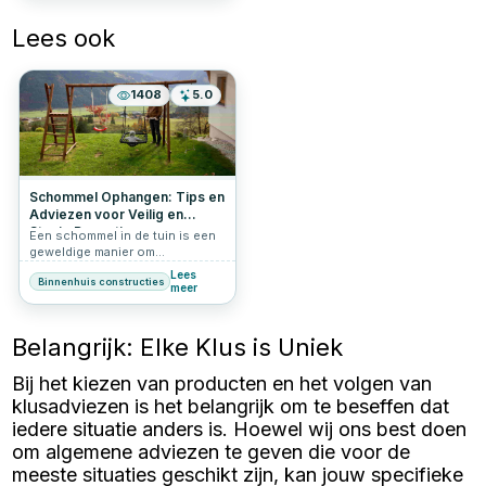
Lees ook
1408
5.0
Schommel Ophangen: Tips en
Adviezen voor Veilig en
Stevig Bevestigen
Een schommel in de tuin is een
geweldige manier om
speelplezier toe te voegen aan
Lees
Binnenhuis constructies
je buitenruimte. Of het nu voor
meer
kinderen is of voor jezelf om te
ontspannen, het is belangrijk om
een schommel met
Belangrijk: Elke Klus is Uniek
schommelhaken op de juiste
manier op te hangen. In dit
Bij het kiezen van producten en het volgen van
artikel lees je alles over hoe je
een schommel veilig ophangt,
klusadviezen is het belangrijk om te beseffen dat
met praktische tips en
iedere situatie anders is. Hoewel wij ons best doen
aandachtspunten.
om algemene adviezen te geven die voor de
meeste situaties geschikt zijn, kan jouw specifieke