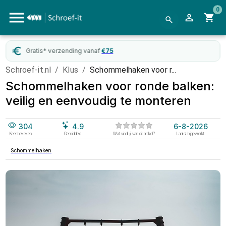
0
naf
€
75
WebwinkelKeur
gecertif
Schroef-it.nl
/
Klus
/
Schommelhaken voor r...
Schommelhaken voor ronde balken:
veilig en eenvoudig te monteren
304
4.9
6-8-2026
Keer bekeken
Gemiddeld
Wat vindt jij van dit artikel?
Laatst bijgewerkt:
Schommelhaken