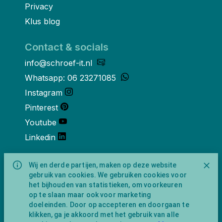
Privacy
Klus blog
Contact & socials
info@schroef-it.nl
Whatsapp: 06 23271085
Instagram
Pinterest
Youtube
Linkedin
Over ons
Wij en derde partijen, maken op deze website
gebruik van cookies. We gebruiken cookies voor
Schroef-it is een handelsnaam van
het bijhouden van statistieken, om voorkeuren
NewFeather B.V. geregisteerd onder KVK
op te slaan maar ook voor marketing
nummer 91702593 met BTW-
doeleinden. Door op accepteren en doorgaan te
identificatienummer NL865743009B01.
klikken, ga je akkoord met het gebruik van alle
Postadres Amsterdamseweg 91 1422 AC