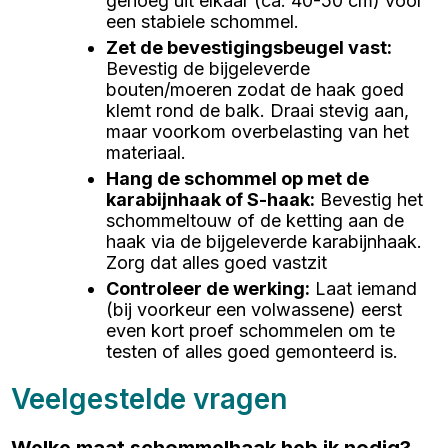
genoeg uit elkaar (ca. 40-50 cm) voor
een stabiele schommel.
Zet de bevestigingsbeugel vast
:
Bevestig de bijgeleverde
bouten/moeren zodat de haak goed
klemt rond de balk. Draai stevig aan,
maar voorkom overbelasting van het
materiaal.
Hang de schommel op met de
karabijnhaak of S-haak
:
Bevestig het
schommeltouw of de ketting aan de
haak via de bijgeleverde karabijnhaak.
Zorg dat alles goed vastzit
Controleer de werking
:
Laat iemand
(bij voorkeur een volwassene) eerst
even kort proef schommelen om te
testen of alles goed gemonteerd is.
Veelgestelde vragen
Welke maat schommelhaak heb ik nodig?