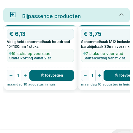
een schommel met
dat je kiest voor een haak die
schommelhaken op de juiste
goed past en stevig vastzit. In
manier op te hangen. In dit
dit artikel leggen we uit waar je
artikel lees je alles over hoe je
Bijpassende producten
op moet letten bij het kopen van
een schommel veilig ophangt,
een schommelhaak, hoe je hem
met praktische tips en
monteert, en welke soorten er
aandachtspunten.
verkrijgbaar zijn.
€
6,13
€
3,75
Veiligheidschommelhaak houtdraad
Schommelhaak M12 inclusief
10x130mm
1
stuks
karabijnhaak 80mm verzinkt
19 stuks op voorraad
7 stuks op voorraad
Staffelkorting vanaf 2 st.
Staffelkorting vanaf 2 st.
1
1
Toevoegen
Toevoe
maandag 10 augustus in huis
maandag 10 augustus in huis