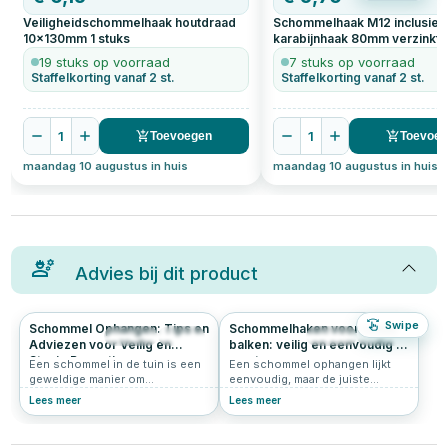
Veiligheidschommelhaak houtdraad
Schommelhaak M12 inclusief
10x130mm
1
stuks
karabijnhaak 80mm verzinkt
19 stuks op voorraad
7 stuks op voorraad
Staffelkorting vanaf 2 st.
Staffelkorting vanaf 2 st.
1
1
Toevoegen
Toevoe
maandag 10 augustus in huis
maandag 10 augustus in huis
Advies bij dit product
Swipe
Schommel Ophangen: Tips en
Schommelhaken voor ronde
1414
5.0
306
4.9
Adviezen voor Veilig en
balken: veilig en eenvoudig te
Stevig Bevestigen
monteren
Een schommel in de tuin is een
Een schommel ophangen lijkt
geweldige manier om
eenvoudig, maar de juiste
speelplezier toe te voegen aan
bevestiging is essentieel voor
Lees meer
Lees meer
je buitenruimte. Of het nu voor
veiligheid én plezier. Zeker bij
kinderen is of voor jezelf om te
een schommel ophangen aan
ontspannen, het is belangrijk om
een ronde balk is het belangrijk