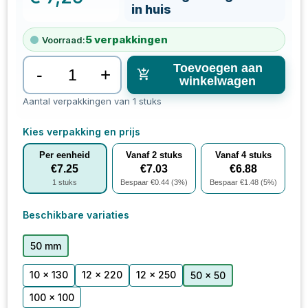
in huis
5
verpakkingen
Voorraad:
Toevoegen aan
-
+
winkelwagen
Aantal verpakkingen van 1 stuks
Kies verpakking en prijs
Per eenheid
Vanaf
2
stuks
Vanaf
4
stuks
€
7.25
€
7.03
€
6.88
1
stuks
Bespaar €
0.44
(
3
%)
Bespaar €
1.48
(
5
%)
Beschikbare variaties
50 mm
10 x 130
12 x 220
12 x 250
50 x 50
100 x 100