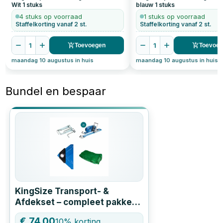
Wit
1
stuks
blauw
1
stuks
4 stuks op voorraad
1 stuks op voorraad
Staffelkorting vanaf 2 st.
Staffelkorting vanaf 2 st.
1
1
Toevoegen
Toevoe
maandag 10 augustus in huis
maandag 10 augustus in huis
Bundel en bespaar
KingSize Transport- &
Afdekset – compleet pakket
voor veilig vastzetten
€
74,00
10
% korting