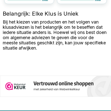
meer
meer
particulier gebruik. Of je nu
aanhangwagennet is een
goederen vervoert met een
eenvoudige en effectieve
aanhanger, je motorfiets vastzet
manier om ervoor te zorgen dat
Belangrijk: Elke Klus is Uniek
op een trailer of een lading op
je lading veilig op zijn plaats
een vrachtwagen zekert, een
blijft. In dit artikel bespreken we
Bij het kiezen van producten en het volgen van
goede spanband zorgt voor een
de verschillende soorten
stevige en betrouwbare
aanhangwagennetten en waar je
klusadviezen is het belangrijk om te beseffen dat
oplossing. In dit artikel
op moet letten bij de aanschaf
iedere situatie anders is. Hoewel wij ons best doen
bespreken we de verschillende
ervan.
soorten spanbanden, hun
om algemene adviezen te geven die voor de
toepassingen en enkele
meeste situaties geschikt zijn, kan jouw specifieke
handige tips voor veilig gebruik.
situatie afwijken.