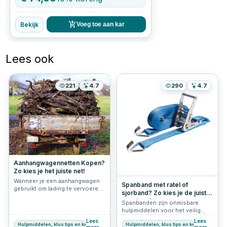
Bekijk
Voeg toe aan kar
Lees ook
221
4.7
290
4.7
Aanhangwagennetten Kopen?
Zo kies je het juiste net!
Wanneer je een aanhangwagen
Spanband met ratel of
gebruikt om lading te vervoeren,
sjorband? Zo kies je de juiste
is het belangrijk om deze goed
spanband
Spanbanden zijn onmisbare
vast te zetten. Niet alleen om
hulpmiddelen voor het veilig
ongelukken te voorkomen, maar
vastzetten van ladingen, zowel
ook om te voldoen aan de
Lees
Lees
Hulpmiddelen, klus tips en keuzehulp
Hulpmiddelen, klus tips en keuzehulp
voor professioneel als
wettelijke eisen. Een