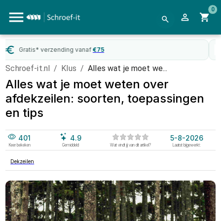
0
WebwinkelKeur
gecertificeerd
Schroef-it.nl
/
Klus
/
Alles wat je moet we...
Alles wat je moet weten over
afdekzeilen: soorten, toepassingen
en tips
401
4.9
5-8-2026
Keer bekeken
Gemiddeld
Wat vindt jij van dit artikel?
Laatst bijgewerkt:
Dekzeilen