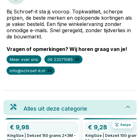
Bij Schroef-it sta jij voorop. Topkwaliteit, scherpe
prijzen, de beste merken en oplopende kortingen als
je vaker besteld. Een fijne winkelervaring zonder
onnodige e-mails. Snel geregeld, zonder tijdverlies in
de bouwmarkt.
Vragen of opmerkingen? Wij horen graag van je!
Meer over ons
06 23271085
info@schroef-it.nl
Alles uit deze categorie
Swipe
€
9,98
€
9,28
KingSize | Dekzeil 150 grams 2x3M -
KingSize | Dekzeil 100 gram