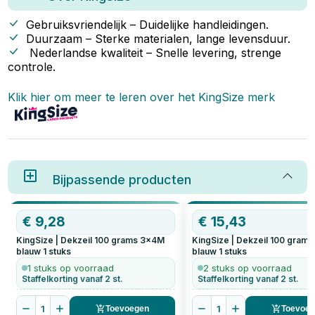
afdekzeilen kunt gebruiken én
wat het betekent als er ‘gram per
Gebruiksvriendelijk – Duidelijke handleidingen.
m² op het label staat.
Duurzaam – Sterke materialen, lange levensduur.
Nederlandse kwaliteit – Snelle levering, strenge
controle.
Klik hier om meer te leren over het
KingSize
merk
Bijpassende producten
€
9,28
€
15,43
KingSize | Dekzeil 100 grams 3x4M
KingSize | Dekzeil 100 gram
blauw
1
stuks
blauw
1
stuks
1 stuks op voorraad
2 stuks op voorraad
Staffelkorting vanaf 2 st.
Staffelkorting vanaf 2 st.
1
1
Toevoegen
Toevoe