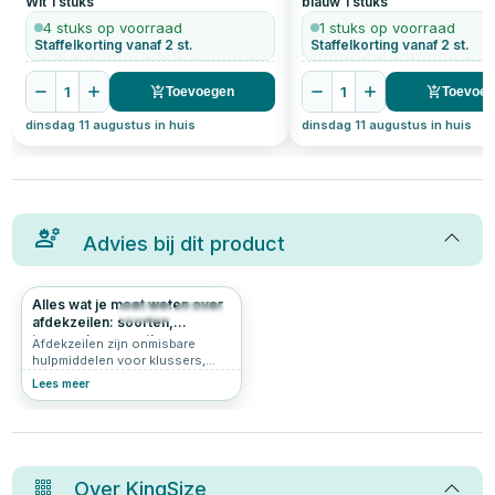
Wit
1
stuks
blauw
1
stuks
4 stuks op voorraad
1 stuks op voorraad
Staffelkorting vanaf 2 st.
Staffelkorting vanaf 2 st.
1
1
Toevoegen
Toevoe
dinsdag 11 augustus in huis
dinsdag 11 augustus in huis
Advies bij dit product
Alles wat je moet weten over
403
4.9
afdekzeilen: soorten,
toepassingen en tips
Afdekzeilen zijn onmisbare
hulpmiddelen voor klussers,
tuiniers en doe-het-zelvers. Ze
Lees meer
beschermen tegen regen, wind,
vuil en zon, en zijn er in allerlei
soorten en maten. In dit artikel
lees je welke soorten
afdekzeilen er zijn, waar je op
moet letten bij de aanschaf van
Over
KingSize
een afdekzeil, waarvoor je