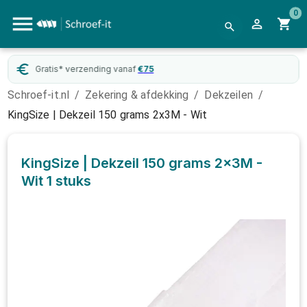
0
Gratis* verzending vanaf
€
75
Schroef-it.nl
/
Zekering & afdekking
/
Dekzeilen
/
KingSize | Dekzeil 150 grams 2x3M - Wit
KingSize | Dekzeil 150 grams 2x3M -
Wit
1 stuks