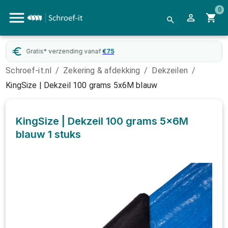
0
Gratis* verzending vanaf
€
75
Schroef-it.nl
/
Zekering & afdekking
/
Dekzeilen
/
KingSize | Dekzeil 100 grams 5x6M blauw
KingSize | Dekzeil 100 grams 5x6M
blauw
1 stuks