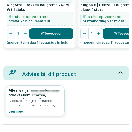
KingSize | Dekzeil 150 grams 2x3M -
KingSize | Dekzeil 100 gram
Wit
1
stuks
blauw
1
stuks
4 stuks op voorraad
1 stuks op voorraad
Staffelkorting vanaf 2 st.
Staffelkorting vanaf 2 st.
1
1
Toevoegen
Toevoe
(morgen) dinsdag 11 augustus in huis
(morgen) dinsdag 11 augustus i
Advies bij dit product
Alles wat je moet weten over
406
4.9
afdekzeilen: soorten,
toepassingen en tips
Afdekzeilen zijn onmisbare
hulpmiddelen voor klussers,
tuiniers en doe-het-zelvers. Ze
Lees meer
beschermen tegen regen, wind,
vuil en zon, en zijn er in allerlei
soorten en maten. In dit artikel
lees je welke soorten
afdekzeilen er zijn, waar je op