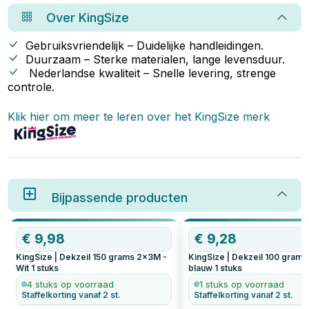
moet letten bij de aanschaf van
Over
KingSize
een afdekzeil, waarvoor je
afdekzeilen kunt gebruiken én
wat het betekent als er ‘gram per
Gebruiksvriendelijk – Duidelijke handleidingen.
m² op het label staat.
Duurzaam – Sterke materialen, lange levensduur.
Nederlandse kwaliteit – Snelle levering, strenge
controle.
Klik hier om meer te leren over het
KingSize
merk
Bijpassende producten
€
9,98
€
9,28
KingSize | Dekzeil 150 grams 2x3M -
KingSize | Dekzeil 100 gram
Wit
1
stuks
blauw
1
stuks
4 stuks op voorraad
1 stuks op voorraad
Staffelkorting vanaf 2 st.
Staffelkorting vanaf 2 st.