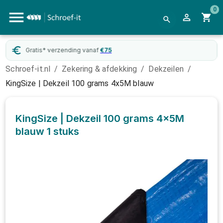
0
Gratis* verzending vanaf
€
75
Schroef-it.nl
/
Zekering & afdekking
/
Dekzeilen
/
KingSize | Dekzeil 100 grams 4x5M blauw
KingSize | Dekzeil 100 grams 4x5M
blauw
1 stuks