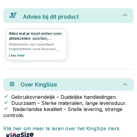
Advies bij dit product
Alles wat je moet weten over
403
4.9
afdekzeilen: soorten,
toepassingen en tips
Afdekzeilen zijn onmisbare
hulpmiddelen voor klussers,
tuiniers en doe-het-zelvers. Ze
Lees meer
beschermen tegen regen, wind,
vuil en zon, en zijn er in allerlei
soorten en maten. In dit artikel
lees je welke soorten
afdekzeilen er zijn, waar je op
moet letten bij de aanschaf van
Over
KingSize
een afdekzeil, waarvoor je
afdekzeilen kunt gebruiken én
wat het betekent als er ‘gram per
Gebruiksvriendelijk – Duidelijke handleidingen.
m² op het label staat.
Duurzaam – Sterke materialen, lange levensduur.
Nederlandse kwaliteit – Snelle levering, strenge
controle.
Klik hier om meer te leren over het
KingSize
merk