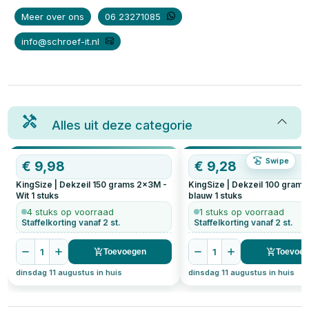
Meer over ons
06 23271085
info@schroef-it.nl
Alles uit deze categorie
Swipe
€
9,98
€
9,28
KingSize | Dekzeil 150 grams 2x3M -
KingSize | Dekzeil 100 gram
Wit
1
stuks
blauw
1
stuks
4 stuks op voorraad
1 stuks op voorraad
Staffelkorting vanaf 2 st.
Staffelkorting vanaf 2 st.
1
1
Toevoegen
Toevoe
dinsdag 11 augustus in huis
dinsdag 11 augustus in huis