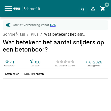
0
Gratis* verzending vanaf
€
75
Schroef-it.nl
/
Klus
/
Wat betekent het aan...
Wat betekent het aantal snijders op
een betonboor?
41
0.0
7-8-2026
Keer bekeken
Gemiddeld
Wat vindt jij van dit artikel?
Laatst bijgewerkt:
Steen boren
SDS Betonboren