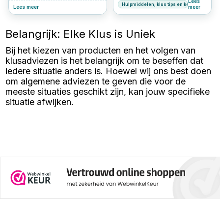
Lees
Hulpmiddelen, klus tips en keuzehulp
muur, is het belangrijk om de
plaatsen van leidingen, kom je al
Lees meer
meer
juiste boor te kiezen. Zeker als
snel uit bij een dozenboor. Dit
je door harde materialen zoals
gereedschap is onmisbaar voor
baksteen of beton moet boren.
zowel de professionele vakman
Belangrijk: Elke Klus is Uniek
Twee veelgebruikte boortypes
als de doe-het-zelver die netjes
zijn de steenboor en de
en nauwkeurig wil werken. In dit
Bij het kiezen van producten en het volgen van
betonboor. Hoewel ze op het
artikel leggen we uit wat een
eerste gezicht op elkaar lijken,
dozenboor is, welke soorten er
klusadviezen is het belangrijk om te beseffen dat
zijn er duidelijke verschillen in
bestaan, waar je op moet letten
iedere situatie anders is. Hoewel wij ons best doen
bouw, toepassing en resultaat.
bij de aanschaf en hoe je deze
om algemene adviezen te geven die voor de
veilig en effectief gebruikt.
meeste situaties geschikt zijn, kan jouw specifieke
situatie afwijken.