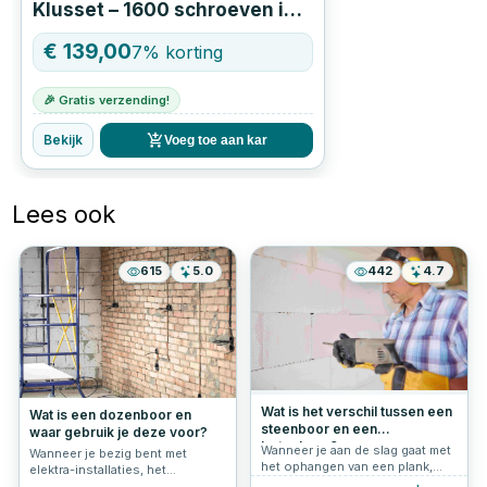
Klusset – 1600 schroeven in
Systainer3 + 5-delige
€
139,00
7
% korting
betonborenset
🎉 Gratis verzending!
Bekijk
Voeg toe aan kar
Lees ook
615
5.0
442
4.7
Wat is het verschil tussen een
Wat is een dozenboor en
steenboor en een
waar gebruik je deze voor?
betonboor?
Wanneer je aan de slag gaat met
Wanneer je bezig bent met
het ophangen van een plank,
elektra-installaties, het
schilderij of ander object aan de
ophangen van verlichting of het