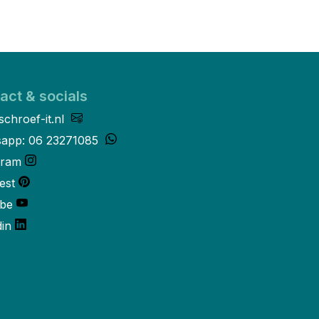
act & socials
schroef-it.nl
app: 06 23271085
gram
est
be
din