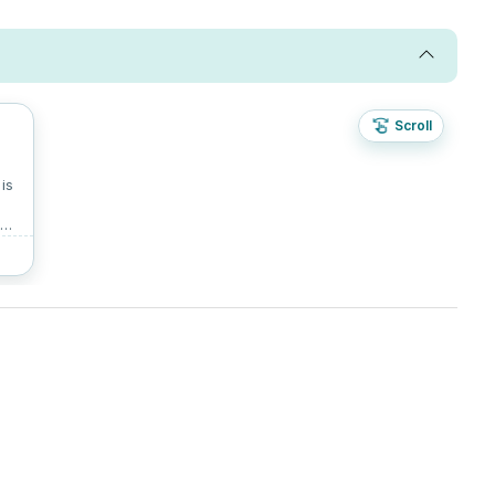
Scroll
0
is
el
ar
b