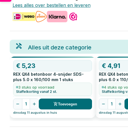
Lees alles over bestellen en leveren
Alles uit deze categorie
€
5,23
€
4,91
REX QX4 betonboor 4-snijder SDS-
REX QX4 beton
plus 5.0 x 160/100 mm
1
stuks
plus 6.0 x 11
3 stuks op voorraad
4 stuks op v
Staffelkorting vanaf 2 st.
Staffelkorting v
1
1
Toevoegen
dinsdag 11 augustus in huis
dinsdag 11 august