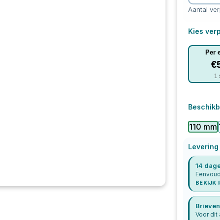
Aantal ve
Kies verp
Per 
€
1
Beschikb
110 mm
Levering
14 dage
Eenvoudi
BEKIJK
Brieven
Voor dit