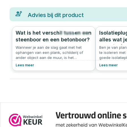
Advies bij dit product
Wat is het verschil tussen een
Isolatiepl
442
4.7
steenboor en een betonboor?
alles wat 
een stevig
Wanneer je aan de slag gaat met het
Ben je van pla
ophangen van een plank, schilderij of
koudebrugv
te isoleren met
ander object aan de muur, is het
goede isolatie
belangrijk om de juiste boor te kiezen.
materiaal stevi
Lees meer
Lees meer
Zeker als je door harde materialen zoals
gebruik je isol
baksteen of beton moet boren. Twee
maat heb je nod
veelgebruikte boortypes zijn de steenboor
kunststof of met
en de betonboor. Hoewel ze op het eerste
leggen we je st
gezicht op elkaar lijken, zijn er duidelijke
isolatiepluggen 
verschillen in bouw, toepassing en
lengte isolatiep
resultaat.
moet letten bij
ondergronden z