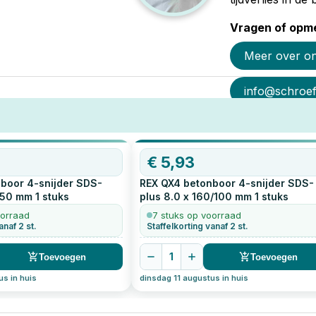
Vragen of opme
Meer over o
info@schroef-
€
5,93
boor 4-snijder SDS-
REX QX4 betonboor 4-snijder SDS-
0/50 mm
1
stuks
plus 8.0 x 160/100 mm
1
stuks
oorraad
7 stuks op voorraad
anaf 2 st.
Staffelkorting vanaf 2 st.
1
Toevoegen
Toevoegen
us in huis
dinsdag 11 augustus in huis