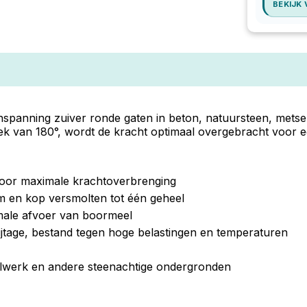
BEKIJK
panning zuiver ronde gaten in beton, natuursteen, metsel
k van 180°, wordt de kracht optimaal overgebracht voor een
voor maximale krachtoverbrenging
m en kop versmolten tot één geheel
male afvoer van boormeel
jtage, bestand tegen hoge belastingen en temperaturen
lwerk en andere steenachtige ondergronden