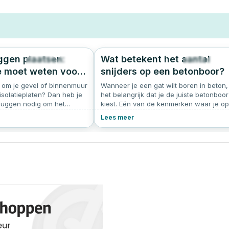
uggen plaatsen:
Wat betekent het aantal
1234
5.0
41
0.
je moet weten voor
snijders op een betonboor?
e en
n om je gevel of binnenmuur
Wanneer je een gat wilt boren in beton, 
rije bevestiging
 isolatieplaten? Dan heb je
het belangrijk dat je de juiste betonboor
pluggen nodig om het
kiest. Eén van de kenmerken waar je op
g vast te zetten. Maar hoe
kunt letten, is het aantal snijders (ook w
Lees meer
atiepluggen precies, welke
‘cutters’ genoemd) aan de boorkop. Ma
ig en kies je voor
wat zegt dat precies? En welke boor he
alen pinnen? In dit artikel
je nodig voor jouw klus?
ap voor stap uit hoe je
plaatst, hoe je de juiste
lug kiest en waar je op
 verschillende soorten
oals beton of baksteen.