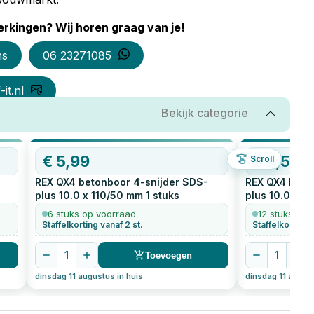
rkingen? Wij horen graag van je!
ns
06 23271085
it.nl
Bekijk categorie
€
5,99
€
6,51
Scroll
REX QX4 betonboor 4-snijder SDS-
REX QX4 beto
plus 10.0 x 110/50 mm
1
stuks
plus 10.0 x 1
6 stuks op voorraad
12 stuks op 
Staffelkorting vanaf 2 st.
Staffelkorting 
1
1
Toevoegen
dinsdag 11 augustus in huis
dinsdag 11 august