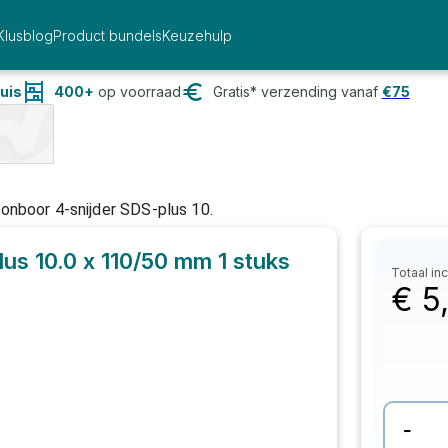
Klusblog
Product bundels
Keuzehulp
uis
400+
op voorraad
Gratis* verzending vanaf
€
75
nboor 4-snijder SDS-plus 10.
us 10.0 x 110/50 mm
1 stuks
Totaal inc
€
5
-