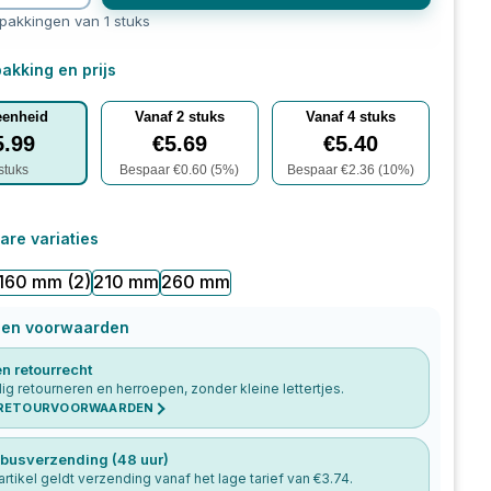
rpakkingen van 1 stuks
akking en prijs
eenheid
Vanaf
2
stuks
Vanaf
4
stuks
5.99
€
5.69
€
5.40
stuks
Bespaar €
0.60
(
5
%)
Bespaar €
2.36
(
10
%)
are variaties
160 mm
(2)
210 mm
260 mm
 en voorwaarden
n retourrecht
g retourneren en herroepen, zonder kleine lettertjes.
 RETOURVOORWAARDEN
busverzending (48 uur)
 artikel geldt verzending vanaf het lage tarief van €
3.74
.