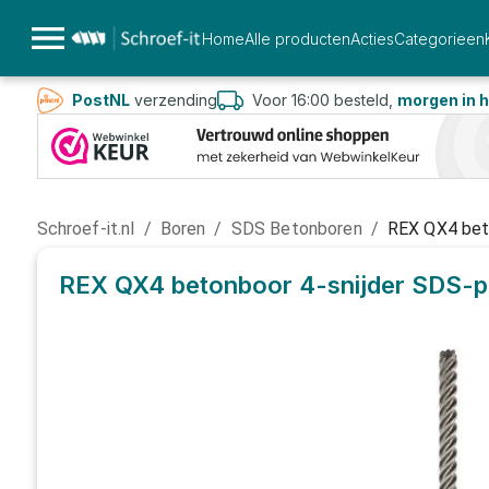
Home
Alle producten
Acties
Categorieen
PostNL
verzending
Voor 16:00 besteld,
morgen in h
Schroef-it.nl
/
Boren
/
SDS Betonboren
/
REX QX4 beto
REX QX4 betonboor 4-snijder SDS-pl