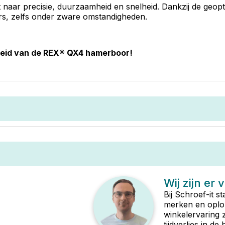
aar precisie, duurzaamheid en snelheid. Dankzij de geopt
ers, zelfs onder zware omstandigheden.
gheid van de REX® QX4 hamerboor!
Wij zijn er 
Bij Schroef-it s
merken en oplop
winkelervaring 
tijdverlies in d