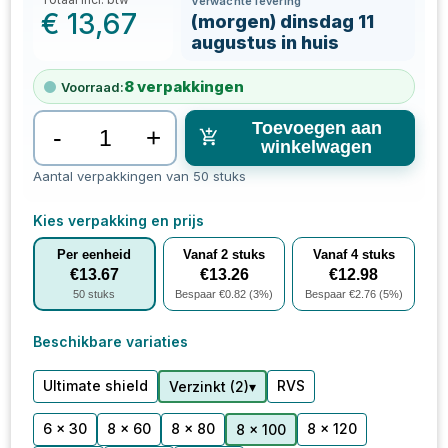
Verwachte levering
€
13,67
(morgen) dinsdag 11
augustus in huis
8
verpakkingen
Voorraad:
Toevoegen aan
-
+
winkelwagen
Aantal verpakkingen van 50 stuks
Kies verpakking en prijs
Per eenheid
Vanaf
2
stuks
Vanaf
4
stuks
€
13.67
€
13.26
€
12.98
50
stuks
Bespaar €
0.82
(
3
%)
Bespaar €
2.76
(
5
%)
Beschikbare variaties
Ultimate shield
RVS
▾
Verzinkt
(
2
)
6 x 30
8 x 60
8 x 80
8 x 120
8 x 100