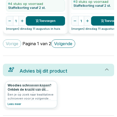
3 stuks op voorraad
4 stuks op voorraad
Staffelkorting vanaf 2 st.
Staffelkorting vanaf 2 st.
1
1
Toevoegen
Toevoe
(morgen) dinsdag 11 augustus in huis
(morgen) dinsdag 11 augustus i
Vorige
Pagina
1
van
2
Volgende
Advies bij dit product
Woodies schroeven kopen?
206
4.9
Ontdek de kracht van dit
innovatieve merk
Ben je op zoek naar kwalitatieve
schroeven voor je volgende
klus? Grote kans dat je dan
Lees meer
uitkomt bij Woodies® Ultimate.
Deze innovatieve schroeven zijn
populair bij vakmensen én doe-