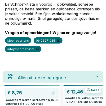
Bij Schroef-it sta jij voorop. Topkwaliteit, scherpe
prijzen, de beste merken en oplopende kortingen als
je vaker besteld. Een fijne winkelervaring zonder
onnodige e-mails. Snel geregeld, zonder tijdverlies in
de bouwmarkt.
Vragen of opmerkingen? Wij horen graag van je!
Meer over ons
06 23271085
info@schroef-it.nl
Alles uit deze categorie
Swipe
€
12,46
€
8,75
Woodies tellerkop schroeve
Woodies tellerkop schroeven 6,0x30
RVS A2 Torx-30
100
stuks
verzinkt Torx-30
100
stuks