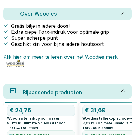
het-zelvers. In dit artikel lees je
waarom Woodies zo’n slimme
keuze is.
Over
Woodies
Gratis bitje in iedere doos!
Extra diepe Torx-indruk voor optimale grip
Super scherpe punt
Geschikt zijn voor bijna iedere houtsoort
Klik hier om meer te leren over het
Woodies
merk
Bijpassende producten
€
24,76
€
31,69
Woodies tellerkop schroeven
Woodies tellerkop schroeve
8,0x100 Ultimate Shield Outdoor
8,0x120 Ultimate Shield Outd
Torx-40
50
stuks
Torx-40
50
stuks