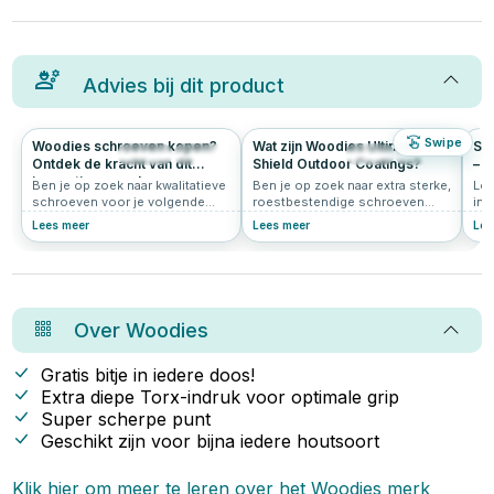
Advies bij dit product
Swipe
Woodies schroeven kopen?
Wat zijn Woodies Ultimate
Sc
206
4.9
112
5.0
Ontdek de kracht van dit
Shield Outdoor Coatings?
– 
innovatieve merk
en
Ben je op zoek naar kwalitatieve
Ben je op zoek naar extra sterke,
Lo
stu
schroeven voor je volgende
roestbestendige schroeven
inc
klus? Grote kans dat je dan
voor buitengebruik of vochtige
tel
Lees meer
Lees meer
Lee
uitkomt bij Woodies® Ultimate.
omstandigheden? Dan kom je al
kop
Deze innovatieve schroeven zijn
snel uit bij de Woodies Ultimate
elk
populair bij vakmensen én doe-
Shield schroeven. Maar wat is
onl
het-zelvers. In dit artikel lees je
de Ultimate Shield eigenlijk?
waarom Woodies zo’n slimme
Woodies Ultimate Shield is een
keuze is.
geavanceerde beschermlaag die
Over
Woodies
speciaal ontwikkeld is om
schroeven langdurig te
beschermen tegen roest,
Gratis bitje in iedere doos!
slijtage en beschadiging. Dankzij
Extra diepe Torx-indruk voor optimale grip
deze coating zijn Woodies
Super scherpe punt
schroeven sterker, duurzamer
en betrouwbaarder dan veel
Geschikt zijn voor bijna iedere houtsoort
standaard RVS-alternatieven.
Klik hier om meer te leren over het
Woodies
merk