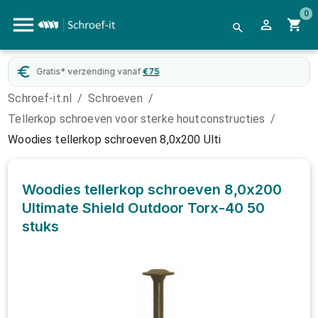
0
naf
€
75
WebwinkelKeur
gecertif
Schroef-it.nl
/
Schroeven
/
Tellerkop schroeven voor sterke houtconstructies
/
Woodies tellerkop schroeven 8,0x200 Ulti
Woodies tellerkop schroeven 8,0x200
Ultimate Shield Outdoor Torx-40
50
stuks