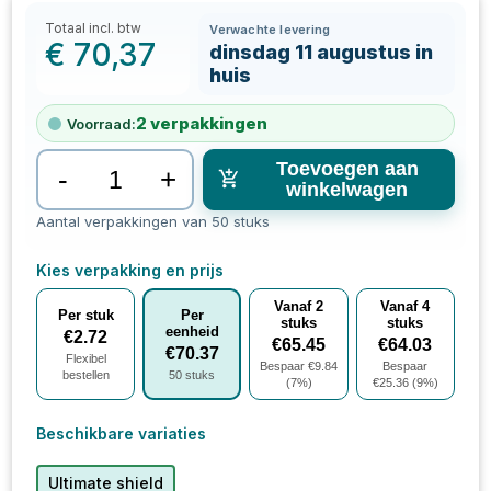
Totaal incl. btw
Verwachte levering
€
70,37
dinsdag 11 augustus in
huis
2
verpakkingen
Voorraad:
Toevoegen aan
-
+
winkelwagen
Aantal verpakkingen van 50 stuks
Kies verpakking en prijs
Vanaf
2
Vanaf
4
Per stuk
Per
stuks
stuks
eenheid
€
2.72
€
65.45
€
64.03
€
70.37
Flexibel
Bespaar €
9.84
Bespaar
bestellen
50
stuks
(
7
%)
€
25.36
(
9
%)
Beschikbare variaties
Ultimate shield