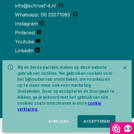
info@schroef-it.nl
Whatsapp: 06 23271085
Instagram
Pinterest
Youtube
Linkedin
Over ons
Wij en derde partijen, maken op deze website
gebruik van cookies. We gebruiken cookies voor
Schroef-it is een handelsnaam van
het bijhouden van statistieken, om voorkeuren
NewFeather B.V. geregisteerd onder KVK
op te slaan maar ook voor marketing
nummer 91702593 met BTW-
doeleinden. Door op accepteren en doorgaan te
identificatienummer NL865743009B01.
klikken, ga je akkoord met het gebruik van alle
Postadres Amsterdamseweg 91 1422 AC
cookies zoals omschreven in onze
cookie
Uithoorn (geen bezoekadres).
verklaring.
AFWIJZEN
ACCEPTEREN
€
70,37
In winkelwagen
9,9