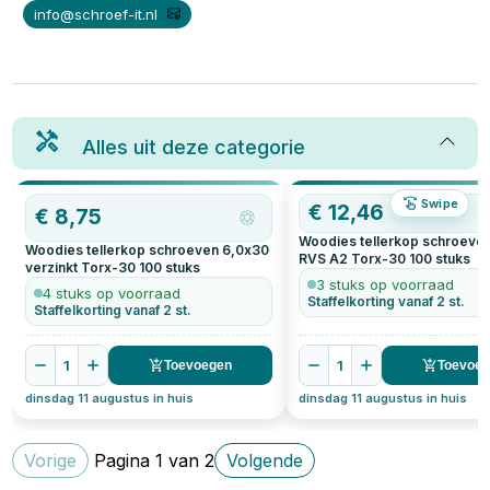
info@schroef-it.nl
Alles uit deze categorie
Swipe
€
12,46
€
8,75
Woodies tellerkop schroeve
Woodies tellerkop schroeven 6,0x30
RVS A2 Torx-30
100
stuks
verzinkt Torx-30
100
stuks
3 stuks op voorraad
4 stuks op voorraad
Staffelkorting vanaf 2 st.
Staffelkorting vanaf 2 st.
1
1
Toevoegen
Toevoe
dinsdag 11 augustus in huis
dinsdag 11 augustus in huis
Vorige
Pagina
1
van
2
Volgende