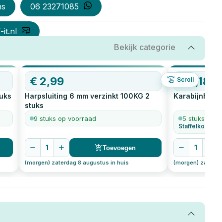
ns
06 23271085
it.nl
Bekijk categorie
€
2,99
€
3,18
Scroll
uks
Harpsluiting 6 mm verzinkt 100KG
2
Karabijnhaak
stuks
9 stuks op voorraad
5 stuks op v
Staffelkorting 
1
1
Toevoegen
(morgen) zaterdag 8 augustus in huis
(morgen) zaterda