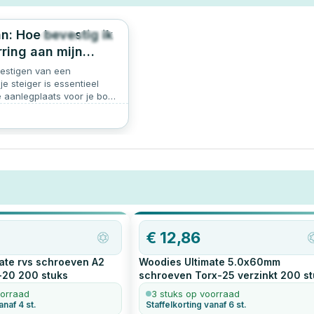
n: Hoe bevestig ik
342
4.9
rring aan mijn
vestigen van een
je steiger is essentieel
e aanlegplaats voor je boot.
ijke stappenplan om ervoor
e aanlegring stevig en
 is. Met de juiste
en gereedschap is dit een
oudig zelf kunt uitvoeren.
€
12,86
ate rvs schroeven A2
Woodies Ultimate 5.0x60mm
-20
200
stuks
schroeven Torx-25 verzinkt
200
st
oorraad
3 stuks op voorraad
anaf 4 st.
Staffelkorting vanaf 6 st.