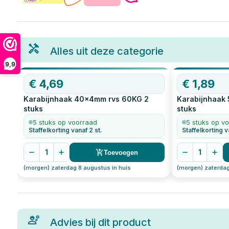
Alles uit deze categorie
9,9
€
4,69
€
1,89
Karabijnhaak 40x4mm rvs 60KG
2
Karabijnhaak
stuks
stuks
5 stuks op voorraad
5 stuks op v
Staffelkorting vanaf 2 st.
Staffelkorting v
1
1
Toevoegen
(morgen) zaterdag 8 augustus in huis
(morgen) zaterdag
Advies bij dit product