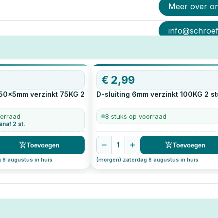
Meer over o
info@schroef-
€
2,99
 50x5mm verzinkt 75KG
2
D-sluiting 6mm verzinkt 100KG
2
st
oorraad
8 stuks op voorraad
anaf 2 st.
1
Toevoegen
Toevoegen
 8 augustus in huis
(morgen) zaterdag 8 augustus in huis