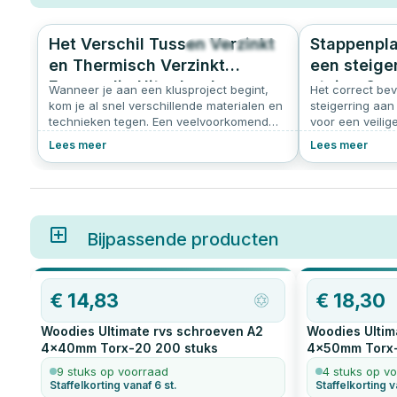
Het Verschil Tussen Verzinkt
Stappenpla
688
4.6
en Thermisch Verzinkt
een steige
Eenvoudig Uitgelegd
steiger?
Wanneer je aan een klusproject begint,
Het correct be
kom je al snel verschillende materialen en
steigerring aan 
technieken tegen. Een veelvoorkomend
voor een veilig
begrip in de wereld van metaalbewerking
Volg dit duidel
Lees meer
Lees meer
is "verzinken." Maar wat betekent dit
te zorgen dat d
eigenlijk, en wat is het verschil tussen
veilig bevestigd
verzinkt en thermisch verzinkt staal? In dit
voorbereiding 
artikel lees je daar alles over.
klus die je eenv
Bijpassende producten
€
14,83
€
18,30
Woodies Ultimate rvs schroeven A2
Woodies Ultim
4x40mm Torx-20
200
stuks
4x50mm Torx
9 stuks op voorraad
4 stuks op v
Staffelkorting vanaf 6 st.
Staffelkorting v