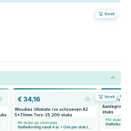
Scroll
€
13,12
Scroll
€
34,16
Aanlegring / 
Woodies Ultimate rvs schroeven A2
stuks
uks
5x70mm Torx-25
200
stuks
10 stuks op 
6 stuks op voorraad
Staffelkorting v
Staffelkorting vanaf 4 st. • Ook per stuk te bestellen