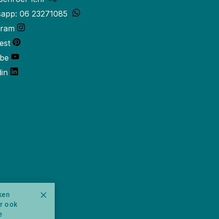
app: 06 23271085
gram
est
be
din
ken
ar ook
e