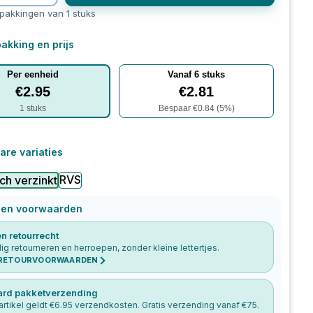
rpakkingen van 1 stuks
akking en prijs
Per eenheid
Vanaf
6
stuks
€
2.95
€
2.81
1
stuks
Bespaar €
0.84
(
5
%)
are variaties
RVS
ch verzinkt
 en voorwaarden
n retourrecht
g retourneren en herroepen, zonder kleine lettertjes.
 RETOURVOORWAARDEN
ard pakketverzending
artikel geldt €
6.95
verzendkosten. Gratis verzending vanaf €
75
.