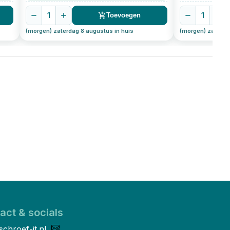
1
1
Toevoegen
(morgen) zaterdag 8 augustus in huis
(morgen) zaterda
act & socials
schroef-it.nl