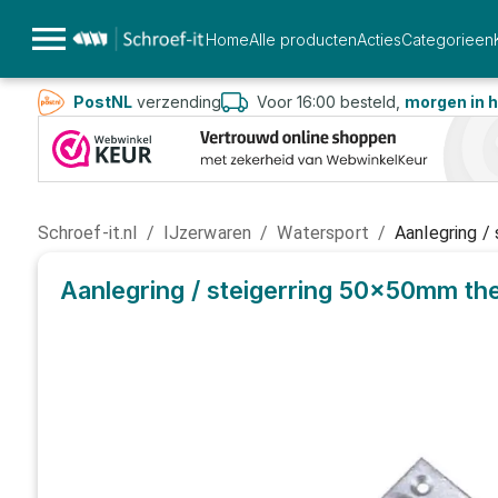
Home
Alle producten
Acties
Categorieen
PostNL
verzending
Voor 16:00 besteld,
morgen in h
Schroef-it.nl
/
IJzerwaren
/
Watersport
/
Aanlegring /
Aanlegring / steigerring 50x50mm th