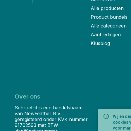
Alle producten
Product bundels
Alle categorieën
Aanbiedingen
Klusblog
Over ons
Schroef-it is een handelsnaam
van NewFeather B.V.
Wij en de
geregisteerd onder KVK nummer
cookies 
91702593 met BTW-
voor mark
identificatienummer