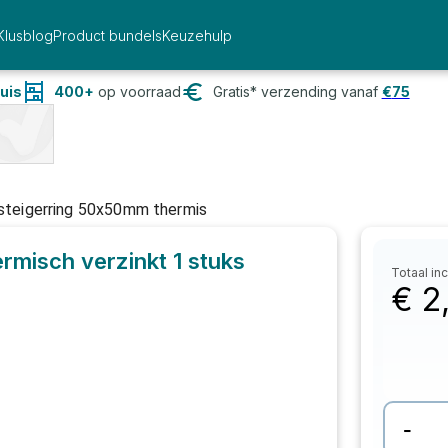
Klusblog
Product bundels
Keuzehulp
uis
400+
op voorraad
Gratis* verzending vanaf
€
75
 steigerring 50x50mm thermis
ermisch verzinkt
1 stuks
Totaal inc
€
2
-