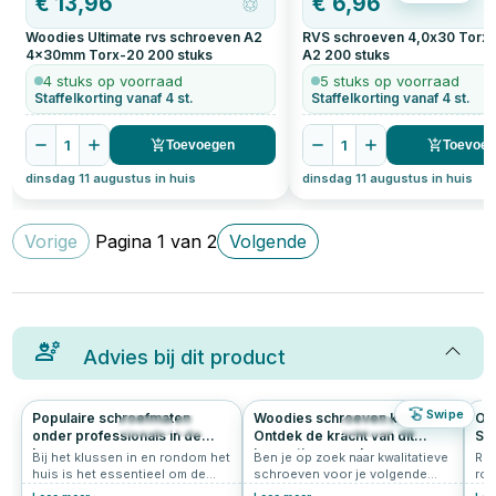
€
13,96
€
6,96
Woodies Ultimate rvs schroeven A2
RVS schroeven 4,0x30 Torx
4x30mm Torx-20
200
stuks
A2
200
stuks
4 stuks op voorraad
5 stuks op voorraad
Staffelkorting vanaf 4 st.
Staffelkorting vanaf 4 st.
1
1
Toevoegen
Toevoe
dinsdag 11 augustus in huis
dinsdag 11 augustus in huis
Vorige
Pagina
1
van
2
Volgende
Advies bij dit product
Swipe
Populaire schroefmaten
Woodies schroeven kopen?
Ove
785
4.6
205
4.9
onder professionals in de
Ontdek de kracht van dit
Soo
bouw
innovatieve merk
en
Bij het klussen in en rondom het
Ben je op zoek naar kwalitatieve
Roe
huis is het essentieel om de
schroeven voor je volgende
roe
juiste schroefmaten op
klus? Grote kans dat je dan
ver