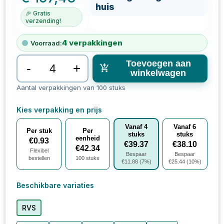
huis
🎉 Gratis
verzending!
4
verpakkingen
Voorraad:
Toevoegen aan
-
+
winkelwagen
Aantal verpakkingen van 100 stuks
Kies verpakking en prijs
Vanaf
4
Vanaf
6
Per stuk
Per
stuks
stuks
eenheid
€
0.93
€
39.37
€
38.10
€
42.34
Flexibel
Bespaar
Bespaar
bestellen
100
stuks
€
11.88
(
7
%)
€
25.44
(
10
%)
Beschikbare variaties
RVS