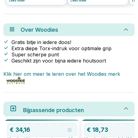
Lees meer
Lees meer
Lee
voorraad te hebben. Of je nu
uitkomt bij Woodies® Ultimate.
die
meubels in elkaar zet,
Deze innovatieve schroeven zijn
dan
wandplanken bevestigt of
populair bij vakmensen én doe-
ch
andere projecten aanpakt, het
het-zelvers. In dit artikel lees je
leg
hebben van de juiste schroeven
waarom Woodies zo’n slimme
of 
kan het verschil maken. Hier zijn
keuze is.
ver
Over
Woodies
de vier meest gebruikte
wor
schroefmaten die je altijd klaar
bas
moet hebben liggen:
str
Gratis bitje in iedere doos!
leg
Extra diepe Torx-indruk voor optimale grip
toe
Super scherpe punt
all
soo
Geschikt zijn voor bijna iedere houtsoort
Klik hier om meer te leren over het
Woodies
merk
Bijpassende producten
€
34,16
€
18,73