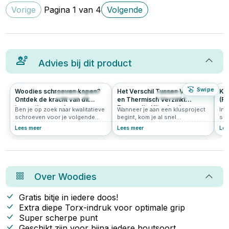
Vorige
Pagina
1
van
4
Volgende
Advies bij dit product
Swipe
Woodies schroeven kopen?
Het Verschil Tussen Verzinkt
Kie
205
4.9
689
4.6
Ontdek de kracht van dit
en Thermisch Verzinkt
(RV
innovatieve merk
Eenvoudig Uitgelegd
Ben je op zoek naar kwalitatieve
Wanneer je aan een klusproject
In 
schroeven voor je volgende
begint, kom je al snel
sch
klus? Grote kans dat je dan
verschillende materialen en
bel
Lees meer
Lees meer
Lee
uitkomt bij Woodies® Ultimate.
technieken tegen. Een
ver
Deze innovatieve schroeven zijn
veelvoorkomend begrip in de
art
populair bij vakmensen én doe-
wereld van metaalbewerking is
je 
het-zelvers. In dit artikel lees je
"verzinken." Maar wat betekent
of 
waarom Woodies zo’n slimme
dit eigenlijk, en wat is het
kie
keuze is.
verschil tussen verzinkt en
pro
Over
Woodies
thermisch verzinkt staal? In dit
artikel lees je daar alles over.
Gratis bitje in iedere doos!
Extra diepe Torx-indruk voor optimale grip
Super scherpe punt
Geschikt zijn voor bijna iedere houtsoort