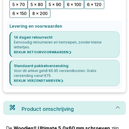
5 x 70
5 x 80
5 x 90
6 x 100
6 x 120
6 x 150
8 x 200
Levering en voorwaarden
14 dagen retourrecht
Eenvoudig retourneren en herroepen, zonder kleine
lettertjes.
BEKIJK RETOURVOORWAARDEN
Standaard pakketverzending
Voor dit artikel geldt €
6.95
verzendkosten. Gratis
verzending vanaf €
75
.
BEKIJK VERZENDTARIEVEN
Product omschrijving
De
Woodies® Ultimate 5.0x60 mm schroeven
zijn