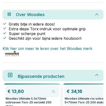
ervoor te zorgen dat de
tegen lage prijzen.
per
aanlegring stevig en veilig
toe
bevestigd is. Met de juiste
vla
voorbereiding en gereedschap
bal
Over
Woodies
is dit een klus die je eenvoudig
aan
zelf kunt uitvoeren.
opl
dit
Gratis bitje in iedere doos!
vla
Extra diepe Torx-indruk voor optimale grip
de 
Super scherpe punt
Geschikt zijn voor bijna iedere houtsoort
Klik hier om meer te leren over het
Woodies
merk
Bijpassende producten
€
13,60
€
34,16
Woodies Ultimate 5.0x70mm
Woodies Ultimate rvs schro
schroeven Torx-25 verzinkt
200
5x70mm Torx-25
200
stuks