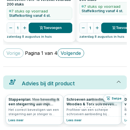
200
stuks
7 stuks op voorraad
7 stuks op voorraad
Staffelkorting vanaf 4 st.
Staffelkorting vanaf 4 st.
1
1
Toevoegen
Toevoe
zaterdag 8 augustus in huis
zaterdag 8 augustus in huis
Vorige
Pagina
1
van
4
Volgende
Advies bij dit product
Swipe
Stappenplan: Hoe bevestig ik
Schroeven aanbieding –
De
342
4.9
27
0.0
een steigerring aan mijn
Woodies & Torx schroeven
voo
steiger?
voordelig bij Schroef-it.nl
kun
Het correct bevestigen van een
Profiteer van een scherpe
Ben
steigerring aan je steiger is
schroeven aanbieding bij
en 
essentieel voor een veilige
Schroef-it. Ontdek Woodies
vla
Lees meer
Lees meer
Lee
aanlegplaats voor je boot. Volg
schroeven aanbieding en torx
Sch
dit duidelijke stappenplan om
schroeven van topkwaliteit
hoo