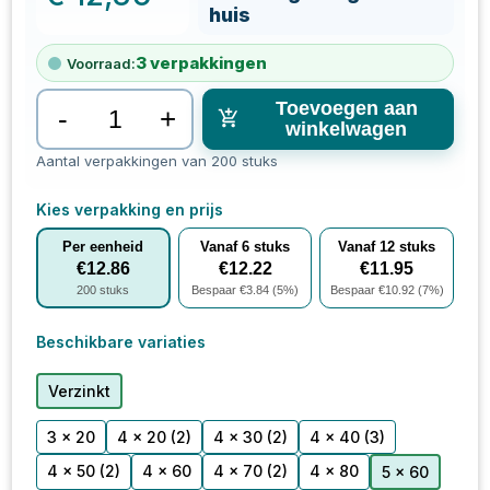
huis
3
verpakkingen
Voorraad:
Toevoegen aan
-
+
winkelwagen
Aantal verpakkingen van 200 stuks
Kies verpakking en prijs
Per eenheid
Vanaf
6
stuks
Vanaf
12
stuks
€
12.86
€
12.22
€
11.95
200
stuks
Bespaar €
3.84
(
5
%)
Bespaar €
10.92
(
7
%)
Beschikbare variaties
Verzinkt
3 x 20
4 x 20
(2)
4 x 30
(2)
4 x 40
(3)
4 x 50
(2)
4 x 60
4 x 70
(2)
4 x 80
5 x 60