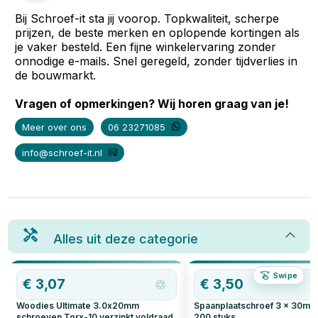
Bij Schroef-it sta jij voorop. Topkwaliteit, scherpe
prijzen, de beste merken en oplopende kortingen als
je vaker besteld. Een fijne winkelervaring zonder
onnodige e-mails. Snel geregeld, zonder tijdverlies in
de bouwmarkt.
Vragen of opmerkingen? Wij horen graag van je!
Meer over ons
06 23271085
info@schroef-it.nl
Alles uit deze categorie
Swipe
€
3,07
€
3,50
Woodies Ultimate 3.0x20mm
Spaanplaatschroef 3 x 30mm 
schroeven Torx-10 verzinkt voldraad
200
stuks