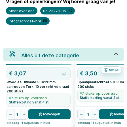
Vragen of opmerkingen? Wij horen graag van je!
Meer over ons
06 23271085
info@schroef-it.nl
Alles uit deze categorie
Swipe
€
3,07
€
3,50
Woodies Ultimate 3.0x20mm
Spaanplaatschroef 3 x 30mm 
schroeven Torx-10 verzinkt voldraad
200
stuks
200
stuks
7 stuks op voorraad
7 stuks op voorraad
Staffelkorting vanaf 4 st.
Staffelkorting vanaf 4 st.
1
1
Toevoegen
Toevoe
dinsdag 11 augustus in huis
dinsdag 11 augustus in huis