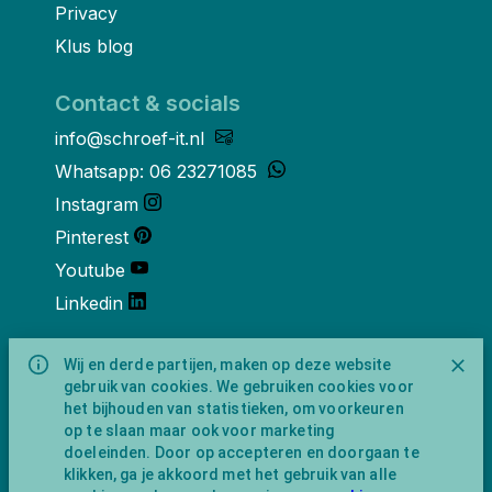
Privacy
Klus blog
Contact & socials
info@schroef-it.nl
Whatsapp: 06 23271085
Instagram
Pinterest
Youtube
Linkedin
Over ons
Wij en derde partijen, maken op deze website
gebruik van cookies. We gebruiken cookies voor
Schroef-it is een handelsnaam van
het bijhouden van statistieken, om voorkeuren
NewFeather B.V. geregisteerd onder KVK
op te slaan maar ook voor marketing
nummer 91702593 met BTW-
doeleinden. Door op accepteren en doorgaan te
identificatienummer NL865743009B01.
klikken, ga je akkoord met het gebruik van alle
Postadres Amsterdamseweg 91 1422 AC