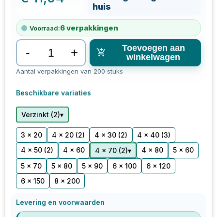
huis
6
verpakkingen
Voorraad:
Toevoegen aan
-
+
winkelwagen
Aantal verpakkingen van 200 stuks
Beschikbare variaties
▾
Verzinkt
(
2
)
3 x 20
4 x 20
(2)
4 x 30
(2)
4 x 40
(3)
4 x 50
(2)
4 x 60
4 x 80
5 x 60
▾
4 x 70
(
2
)
5 x 70
5 x 80
5 x 90
6 x 100
6 x 120
6 x 150
8 x 200
Levering en voorwaarden