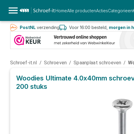
Home
Alle producten
Acties
Categorieen
PostNL
verzending
Voor 16:00 besteld,
morgen in h
Schroef-it.nl
/
Schroeven
/
Spaanplaat schroeven
/
Wo
Woodies Ultimate 4.0x40mm schroeve
200 stuks