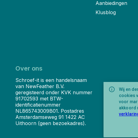
Aanbiedingen
Klusblog
Over ons
Schroef-it is een handelsnaam
van NewFeather B.V.
Wij en de
geregisteerd onder KVK nummer
cookies 
91702593 met BTW-
voor mark
identificatienummer
akkoord 
NL865743009B01. Postadres
verklarin
Amsterdamseweg 91 1422 AC
Uithoorn (geen bezoekadres).