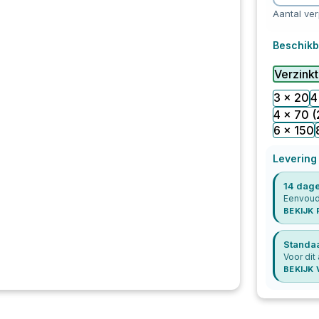
Aantal ve
Beschikb
Verzinkt
3 x 20
4
4 x 70
(
6 x 150
Levering
14 dage
Eenvoudi
BEKIJK
Standa
Voor dit 
BEKIJK