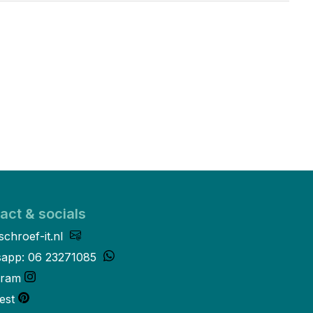
act & socials
schroef-it.nl
app: 06 23271085
gram
est