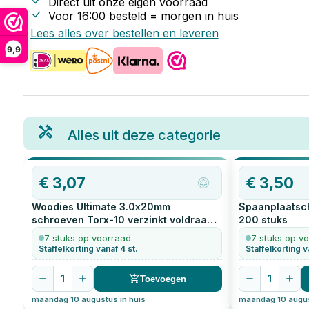
Direct uit onze eigen voorraad
Voor 16:00 besteld = morgen in huis
Lees alles over bestellen en leveren
9,9
Alles uit deze categorie
€
3,07
€
3,50
Woodies Ultimate 3.0x20mm
Spaanplaatsch
schroeven Torx-10 verzinkt voldraad
200
stuks
200
stuks
7 stuks op voorraad
7 stuks op v
Staffelkorting vanaf 4 st.
Staffelkorting v
1
1
Toevoegen
maandag 10 augustus in huis
maandag 10 augus