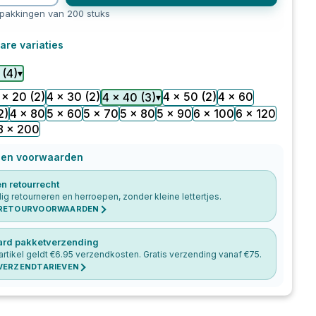
rpakkingen van 200 stuks
are variaties
(
4
)
▾
 x 20
(2)
4 x 30
(2)
4 x 50
(2)
4 x 60
4 x 40
(
3
)
▾
2)
4 x 80
5 x 60
5 x 70
5 x 80
5 x 90
6 x 100
6 x 120
8 x 200
 en voorwaarden
n retourrecht
g retourneren en herroepen, zonder kleine lettertjes.
 RETOURVOORWAARDEN
ard pakketverzending
artikel geldt €
6.95
verzendkosten. Gratis verzending vanaf €
75
.
 VERZENDTARIEVEN