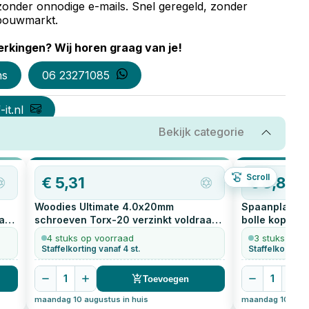
zonder onnodige e-mails. Snel geregeld, zonder
e bouwmarkt.
rkingen? Wij horen graag van je!
ns
06 23271085
it.nl
Bekijk categorie
OP=OP
Scroll
€
5,31
€
3,80
Woodies Ultimate 4.0x20mm
Spaanplaatsc
aad
schroeven Torx-20 verzinkt voldraad
bolle kop
200
bolle kop
200
stuks
4 stuks op voorraad
3 stuks op v
Staffelkorting vanaf 4 st.
Staffelkorting 
1
1
Toevoegen
maandag 10 augustus in huis
maandag 10 augus