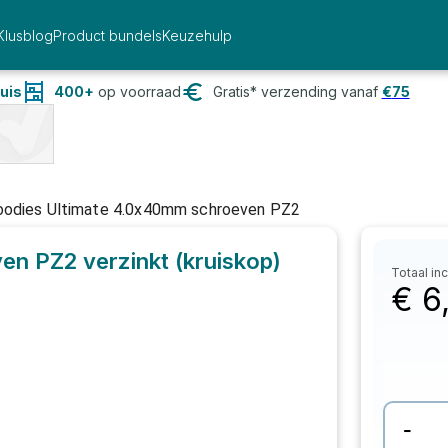
Klusblog
Product bundels
Keuzehulp
uis
400+
op voorraad
Gratis* verzending vanaf
€
75
odies Ultimate 4.0x40mm schroeven PZ2
n PZ2 verzinkt (kruiskop)
Totaal inc
€
6
-