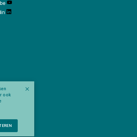
be
din
ken
ar ook
e
TEREN