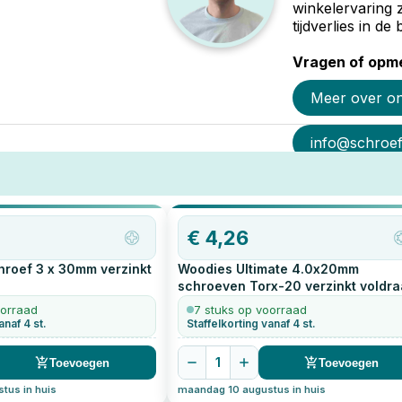
winkelervaring 
tijdverlies in d
Vragen of opme
Meer over o
info@schroef-
€
4,26
roef 3 x 30mm verzinkt
Woodies Ultimate 4.0x20mm
schroeven Torx-20 verzinkt voldr
200
stuks
oorraad
7 stuks op voorraad
anaf 4 st.
Staffelkorting vanaf 4 st.
1
Toevoegen
Toevoegen
tus in huis
maandag 10 augustus in huis