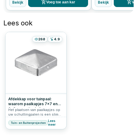
Bekijk
Bekijk
Voeg toe aan kar
Vo
Lees ook
268
4.9
Afdekkap voor tuinpaal:
waarom paalkapjes 7x7 en
9x9 essentieel zijn
Het plaatsen van paalkapjes op
uw schuttingpalen is een slimme
investering in zowel de
Lees
Tuin- en Buitenprojecten
bescherming als de uitstraling
meer
van uw tuin. Of u nu kiest voor
paalkapjes 7x7, paalkapjes 9x9,