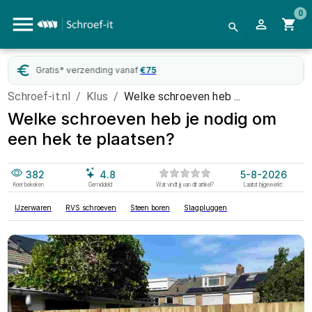
0
Gratis* verzending vanaf
€
75
W
Schroef-it.nl
/
Klus
/
Welke schroeven heb ...
Welke schroeven heb je nodig om
een hek te plaatsen?
382
4.8
5-8-2026
Keer bekeken
Gemiddeld
Wat vindt jij van dit artikel?
Laatst bijgewerkt:
IJzerwaren
RVS schroeven
Steen boren
Slagpluggen