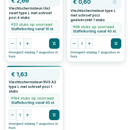
€
2,66
€
0,60
Vlechtschermsteun (4x)
Vlechtschermsteun type L
zwart type L met schroef
met schroef pozi
pozi
4
stuks
geelverzinkt
1
stuks
20 stuks op voorraad
98 stuks op voorraad
Staffelkorting vanaf 10 st.
Staffelkorting vanaf 40 st.
1
1
(morgen) vrijdag 7 augustus in
(morgen) vrijdag 7 augustus in
huis
huis
€
1,63
Vlechtschermsteun RVS A2
type L met schroef pozi
1
stuks
164 stuks op voorraad
Staffelkorting vanaf 40 st.
1
(morgen) vrijdag 7 augustus in
huis