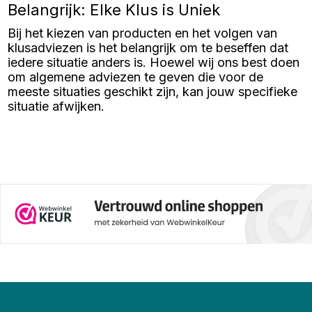
of een afdekkap tuinpaal, deze
Belangrijk: Elke Klus is Uniek
accessoires bieden praktische
voordelen en dragen bij aan een
Bij het kiezen van producten en het volgen van
verzorgde look van uw
buitenruimte. Hieronder leest u
klusadviezen is het belangrijk om te beseffen dat
waarom paalkapjes verzinkt en
iedere situatie anders is. Hoewel wij ons best doen
andere varianten essentieel zijn
voor uw schutting.
om algemene adviezen te geven die voor de
meeste situaties geschikt zijn, kan jouw specifieke
situatie afwijken.