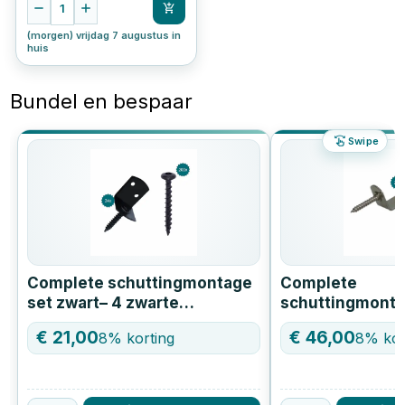
1
(morgen) vrijdag 7 augustus in
huis
Bundel en bespaar
Swipe
Complete schuttingmontage
Complete
set zwart– 4 zwarte
schuttingmonta
vlechtschermsteunen +
RVS vlechtsche
€
21,00
€
46,00
8
% korting
8
% kor
Woodies Outdoor Blackline
RVS bolkopsch
schroeven 4x30mm
mm