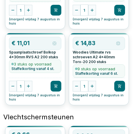
1
1
(morgen) vrijdag 7 augustus in
(morgen) vrijdag 7 augustus in
huis
huis
€
11,01
€
14,83
Spaanplaatschroef Bolkop
Woodies Ultimate rvs
4x30mm RVS A2
200
stuks
schroeven A2 4x40mm
Torx-20
200
stuks
3 stuks op voorraad
Staffelkorting vanaf 4 st.
9 stuks op voorraad
Staffelkorting vanaf 6 st.
1
1
(morgen) vrijdag 7 augustus in
(morgen) vrijdag 7 augustus in
huis
huis
Vlechtschermsteunen