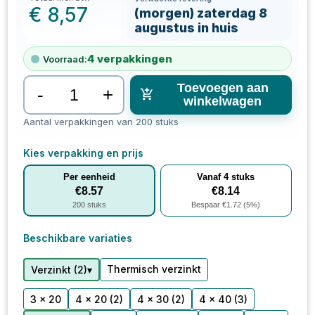
€
8,57
(morgen) zaterdag 8
augustus in huis
4
verpakkingen
Voorraad:
Toevoegen aan
-
+
winkelwagen
Aantal verpakkingen van 200 stuks
Kies verpakking en prijs
Per eenheid
Vanaf
4
stuks
€
8.57
€
8.14
200
stuks
Bespaar €
1.72
(
5
%)
Beschikbare variaties
Thermisch verzinkt
▾
Verzinkt
(
2
)
3 x 20
4 x 20
(2)
4 x 30
(2)
4 x 40
(3)