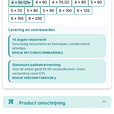
4 x 60
4 x 70
(2)
4 x 80
5 x 60
▾
4 x 50
(
2
)
5 x 70
5 x 80
5 x 90
6 x 100
6 x 120
6 x 150
8 x 200
Levering en voorwaarden
14 dagen retourrecht
Eenvoudig retourneren en herroepen, zonder kleine
lettertjes.
BEKIJK RETOURVOORWAARDEN
Standaard pakketverzending
Voor dit artikel geldt €
6.95
verzendkosten. Gratis
verzending vanaf €
75
.
BEKIJK VERZENDTARIEVEN
Product omschrijving