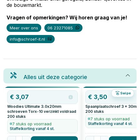
de bouwmarkt.
Vragen of opmerkingen? Wij horen graag van je!
Meer over ons
06 23271085
info@schroef-it.nl
Alles uit deze categorie
Swipe
€
3,07
€
3,50
Woodies Ultimate 3.0x20mm
Spaanplaatschroef 3 x 30mm 
schroeven Torx-10 verzinkt voldraad
200
stuks
200
stuks
7 stuks op voorraad
7 stuks op voorraad
Staffelkorting vanaf 4 st.
Staffelkorting vanaf 4 st.