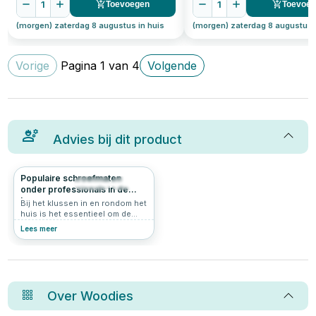
1
1
Toevoegen
Toevoe
(morgen) zaterdag 8 augustus in huis
(morgen) zaterdag 8 augustus 
Vorige
Pagina
1
van
4
Volgende
Advies bij dit product
Populaire schroefmaten
780
4.6
onder professionals in de
bouw
Bij het klussen in en rondom het
huis is het essentieel om de
juiste schroefmaten op
Lees meer
voorraad te hebben. Of je nu
meubels in elkaar zet,
wandplanken bevestigt of
andere projecten aanpakt, het
hebben van de juiste schroeven
kan het verschil maken. Hier zijn
Over
Woodies
de vier meest gebruikte
schroefmaten die je altijd klaar