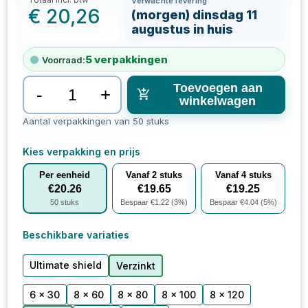
Verwachte levering
€
20,26
(morgen) dinsdag 11
augustus in huis
5
verpakkingen
Voorraad:
Toevoegen aan
-
+
winkelwagen
Aantal verpakkingen van 50 stuks
Kies verpakking en prijs
Per eenheid
Vanaf
2
stuks
Vanaf
4
stuks
€
20.26
€
19.65
€
19.25
50
stuks
Bespaar €
1.22
(
3
%)
Bespaar €
4.04
(
5
%)
Beschikbare variaties
Ultimate shield
Verzinkt
6 x 30
8 x 60
8 x 80
8 x 100
8 x 120