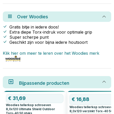
populair bij vakmensen én doe-
het-zelvers. In dit artikel lees je
waarom Woodies zo’n slimme
keuze is.
Over
Woodies
Gratis bitje in iedere doos!
Extra diepe Torx-indruk voor optimale grip
Super scherpe punt
Geschikt zijn voor bijna iedere houtsoort
Klik hier om meer te leren over het
Woodies
merk
Bijpassende producten
€
31,69
€
16,88
Woodies tellerkop schroeven
Woodies tellerkop schroeve
8,0x120 Ultimate Shield Outdoor
8,0x120 verzinkt Torx-40
50
Torx-40
50
stuks