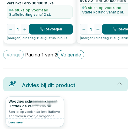
RVS A2 Torx-30
100
stuks
verzinkt Torx-30
100
stuks
3 stuks op voorraad
4 stuks op voorraad
Staffelkorting vanaf 2 st.
Staffelkorting vanaf 2 st.
1
1
Toevoegen
Toevoe
(morgen) dinsdag 11 augustus in huis
(morgen) dinsdag 11 augustus i
Vorige
Pagina
1
van
2
Volgende
Advies bij dit product
Woodies schroeven kopen?
206
4.9
Ontdek de kracht van dit
innovatieve merk
Ben je op zoek naar kwalitatieve
schroeven voor je volgende
klus? Grote kans dat je dan
Lees meer
uitkomt bij Woodies® Ultimate.
Deze innovatieve schroeven zijn