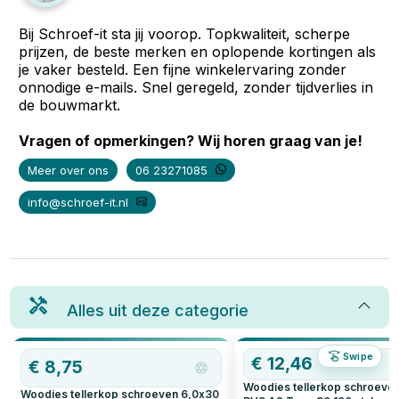
Bij Schroef-it sta jij voorop. Topkwaliteit, scherpe
prijzen, de beste merken en oplopende kortingen als
je vaker besteld. Een fijne winkelervaring zonder
onnodige e-mails. Snel geregeld, zonder tijdverlies in
de bouwmarkt.
Vragen of opmerkingen? Wij horen graag van je!
Meer over ons
06 23271085
info@schroef-it.nl
Alles uit deze categorie
Swipe
€
12,46
€
8,75
Woodies tellerkop schroeve
Woodies tellerkop schroeven 6,0x30