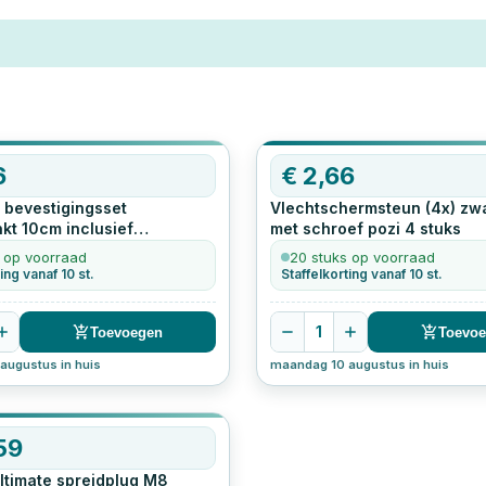
6
€
2,66
 bevestigingsset
Vlechtschermsteun (4x) zwa
nkt 10cm inclusief
met schroef pozi
4
stuks
 en schroeven
2
stuks
 op voorraad
20 stuks op voorraad
ing vanaf 10 st.
Staffelkorting vanaf 10 st.
1
Toevoegen
Toevo
augustus in huis
maandag 10 augustus in huis
59
Ultimate spreidplug M8