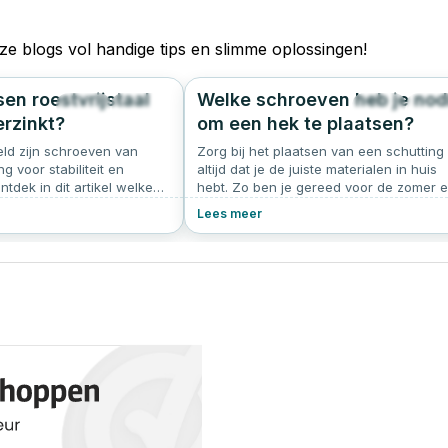
ze blogs vol handige tips en slimme oplossingen!
en roestvrijstaal
Welke schroeven heb je nod
342
5.0
393
4.
erzinkt?
om een hek te plaatsen?
ld zijn schroeven van
Zorg bij het plaatsen van een schutting
g voor stabiliteit en
altijd dat je de juiste materialen in huis
tdek in dit artikel welke
hebt. Zo ben je gereed voor de zomer 
n of je het best voor
kom je de stormen ook door. Lees hier
Lees meer
 of verzinkte schroeven kunt
alles over wat je nodig hebt om een hek
ijk van je
plaatsen.
en.