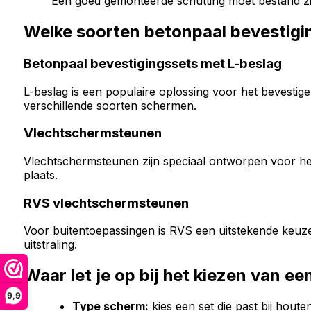
Een goed gemonteerde schutting moet bestand zij
Welke soorten betonpaal bevestigin
Betonpaal bevestigingssets met L-beslag
L-beslag is een populaire oplossing voor het bevestig
verschillende soorten schermen.
Vlechtschermsteunen
Vlechtschermsteunen zijn speciaal ontworpen voor het
plaats.
RVS vlechtschermsteunen
Voor buitentoepassingen is RVS een uitstekende keuz
uitstraling.
Waar let je op bij het kiezen van e
9,9
Type scherm:
kies een set die past bij hout