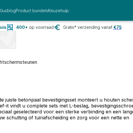
Klusblog
Product bundels
Keuzehulp
uis
400+
op voorraad
Gratis* verzending vanaf
€
75
htschermsteunen
de juiste betonpaal bevestigingsset monteert u houten sch
-it vindt u complete sets met L-beslag, bevestigingsschro
ciaal geselecteerd voor een sterke verbinding en een lang
 uw schutting of tuinafscheiding en zorg voor een nette en