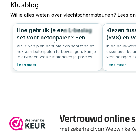
Klusblog
Wil je alles weten over
vlechtschermsteunen
? Lees on
Hoe gebruik je een L-beslag
Kiezen tuss
408
4.9
set voor betonpalen? Een
(RVS) en v
eenvoudige uitleg
Als je van plan bent om een schutting of
In de bouwwere
hek aan betonpalen te bevestigen, kun je
essentieel belan
je afvragen welke materialen je precies
verbindingen. On
nodig hebt en hoe je dat aanpakt. Bij
factoren bepale
Lees meer
Lees meer
Schroef-it helpen we je graag op weg! In
roestvrijstalen
dit artikel leggen we uit wat een L-beslag
kiezen, afhankel
set voor betonpalen precies is, hoe het
projectbehoeft
werkt, en waarom het een goede keuze is
voor jouw klus.