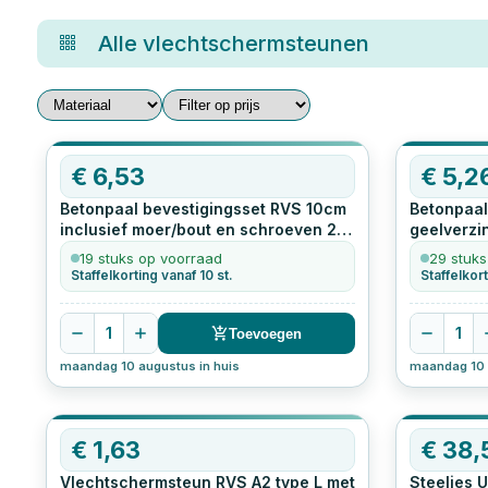
Alle
vlechtschermsteunen
€
6,53
€
5,2
Betonpaal bevestigingsset RVS 10cm
Betonpaal
inclusief moer/bout en schroeven
2
geelverzi
stuks
moer/bout
19 stuks op voorraad
29 stuks
Staffelkorting vanaf 10 st.
Staffelkort
1
1
Toevoegen
maandag 10 augustus in huis
maandag 10 
€
1,63
€
38,
Vlechtschermsteun RVS A2 type L met
Steelies 