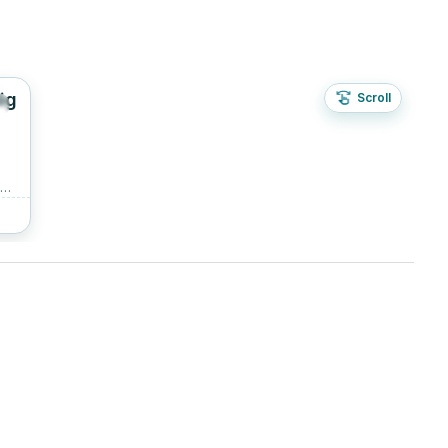
ig
Scroll
8
en
 te