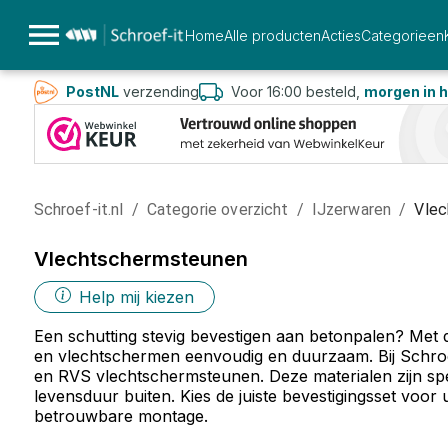
Home
Alle producten
Acties
Categorieen
PostNL
verzending
Voor 16:00 besteld,
morgen in h
Schroef-it.nl
/
Categorie overzicht
/
IJzerwaren
/
Vlec
Vlechtschermsteunen
Help mij kiezen
Een schutting stevig bevestigen aan betonpalen? Met 
en vlechtschermen eenvoudig en duurzaam. Bij Schroef
en RVS vlechtschermsteunen. Deze materialen zijn spe
levensduur buiten. Kies de juiste bevestigingsset voor
betrouwbare montage.