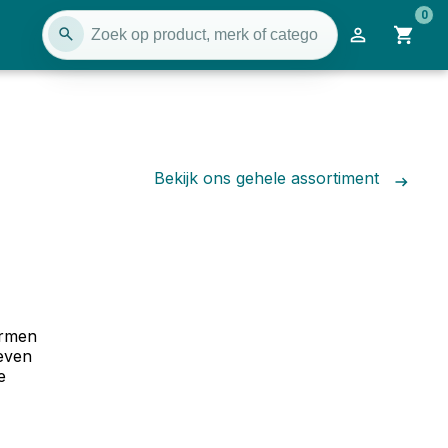
0
Bekijk ons gehele assortiment
ermen
even
e