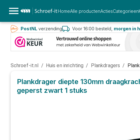
Home
Alle producten
Acties
Categorieen
PostNL
verzending
Voor 16:00 besteld,
morgen in h
Schroef-it.nl
/
Huis en inrichting
/
Plankdragers
/
Plank
Plankdrager diepte 130mm draagkracht
geperst zwart
1 stuks