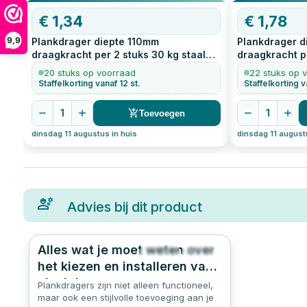
€
1,34
€
1,78
9,9
Plankdrager diepte 110mm
Plankdrager d
draagkracht per 2 stuks 30 kg staal
draagkracht pe
geperst zwart
1
stuks
geperst zwar
20 stuks op voorraad
22 stuks op 
Staffelkorting vanaf 12 st.
Staffelkorting v
1
1
Toevoegen
dinsdag 11 augustus in huis
dinsdag 11 august
Advies bij dit product
Alles wat je moet weten over
2031
5.0
het kiezen en installeren van
plankdragers
Plankdragers zijn niet alleen functioneel,
maar ook een stijlvolle toevoeging aan je