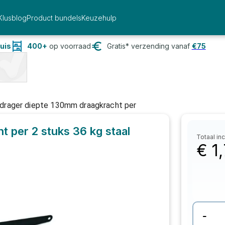
Klusblog
Product bundels
Keuzehulp
uis
400+
op voorraad
Gratis* verzending vanaf
€
75
drager diepte 130mm draagkracht per
 per 2 stuks 36 kg staal
Totaal inc
€
1
-