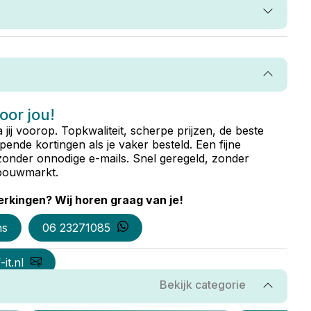
voor jou!
ta jij voorop. Topkwaliteit, scherpe prijzen, de beste
ende kortingen als je vaker besteld. Een fijne
zonder onnodige e-mails. Snel geregeld, zonder
e bouwmarkt.
rkingen? Wij horen graag van je!
ns
06 23271085
it.nl
Bekijk categorie