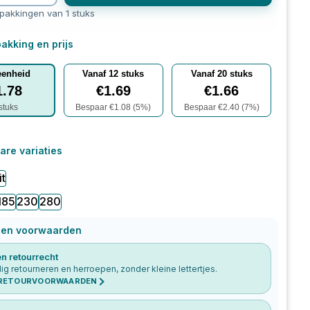
rpakkingen van 1 stuks
akking en prijs
eenheid
Vanaf
12
stuks
Vanaf
20
stuks
1.78
€
1.69
€
1.66
stuks
Bespaar €
1.08
(
5
%)
Bespaar €
2.40
(
7
%)
are variaties
t
185
230
280
 en voorwaarden
n retourrecht
g retourneren en herroepen, zonder kleine lettertjes.
 RETOURVOORWAARDEN