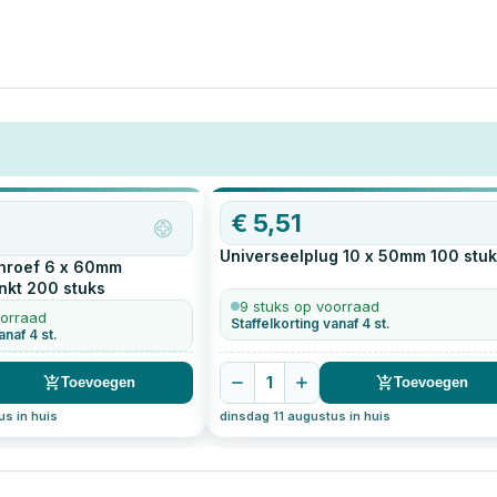
€
5,51
Universeelplug 10 x 50mm
100
stuk
hroef 6 x 60mm
nkt
200
stuks
9 stuks op voorraad
oorraad
Staffelkorting vanaf 4 st.
anaf 4 st.
1
Toevoegen
Toevoegen
us in huis
dinsdag 11 augustus in huis