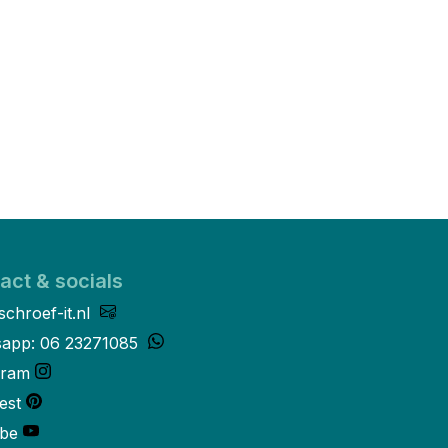
act & socials
schroef-it.nl
app: 06 23271085
gram
est
be