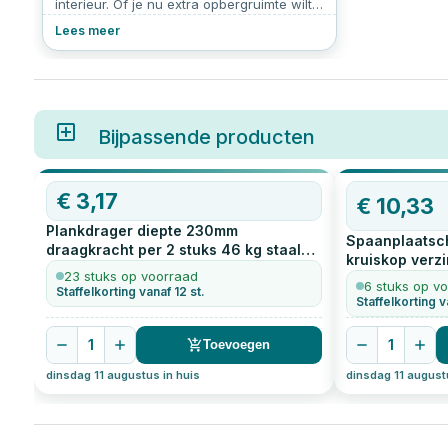
interieur. Of je nu extra opbergruimte wilt
creëren of een decoratief accent wilt
Lees meer
toevoegen, de juiste plankdragers maken
het verschil. In dit artikel bespreken we
hoeveel plankdragers je nodig hebt, hoe
diep ze moeten zijn, welke plankdrager
schroeven je het beste kunt gebruiken, en
meer. Ontdek handige tips voor het kiezen
Bijpassende producten
en installeren van plankdragers, inclusief
zwarte plankdragers en hun
gewichtscapaciteit.
OP=OP
€
3,17
€
10,33
Plankdrager diepte 230mm
Spaanplaatsc
draagkracht per 2 stuks 46 kg staal
kruiskop verzi
geperst zwart
1
stuks
23 stuks op voorraad
6 stuks op v
Staffelkorting vanaf 12 st.
Staffelkorting v
1
1
Toevoegen
dinsdag 11 augustus in huis
dinsdag 11 august