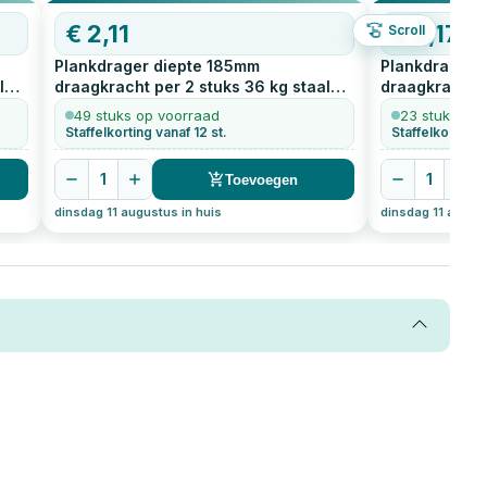
€
2,11
€
3,17
Scroll
Plankdrager diepte 185mm
Plankdrager 
l
draagkracht per 2 stuks 36 kg staal
draagkracht p
geperst zwart
1
stuks
geperst zwar
49 stuks op voorraad
23 stuks op 
Staffelkorting vanaf 12 st.
Staffelkorting v
1
1
Toevoegen
dinsdag 11 augustus in huis
dinsdag 11 august