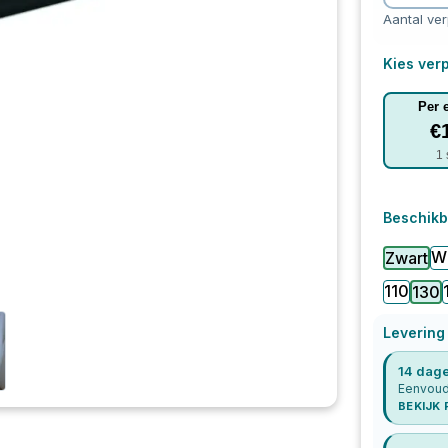
Aantal ve
Kies verp
Per 
€
1
Beschikb
Wi
Zwart
110
130
Levering
14 dage
Eenvoudi
BEKIJK