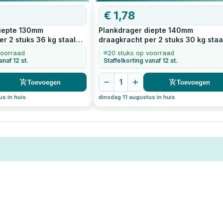
€
1,78
iepte 130mm
Plankdrager diepte 140mm
r 2 stuks 36 kg staal
draagkracht per 2 stuks 30 kg staa
t
1
stuks
geperst wit
1
stuks
voorraad
20 stuks op voorraad
anaf 12 st.
Staffelkorting vanaf 12 st.
1
Toevoegen
Toevoegen
us in huis
dinsdag 11 augustus in huis