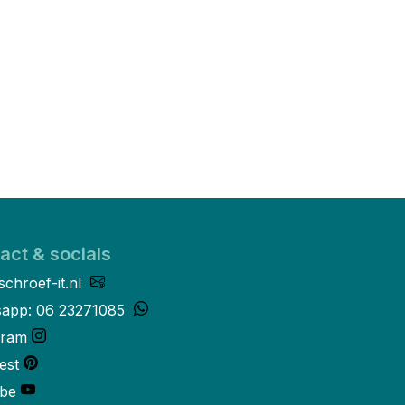
act & socials
schroef-it.nl
app: 06 23271085
gram
est
be