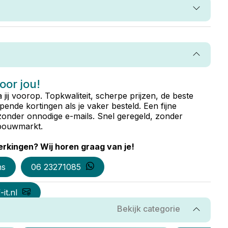
voor jou!
ta jij voorop. Topkwaliteit, scherpe prijzen, de beste
ende kortingen als je vaker besteld. Een fijne
zonder onnodige e-mails. Snel geregeld, zonder
e bouwmarkt.
rkingen? Wij horen graag van je!
ns
06 23271085
it.nl
Bekijk categorie