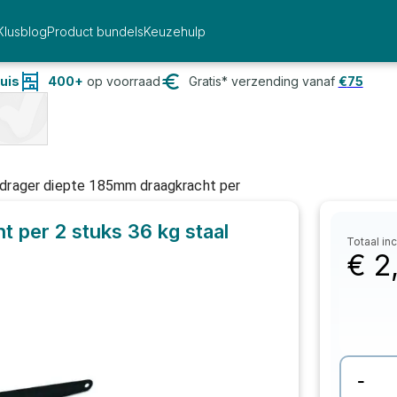
Klusblog
Product bundels
Keuzehulp
uis
400+
op voorraad
Gratis* verzending vanaf
€
75
drager diepte 185mm draagkracht per
 per 2 stuks 36 kg staal
Totaal inc
€
2,
-