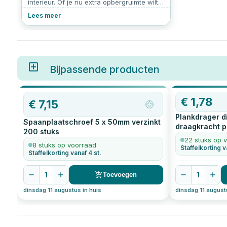
interieur. Of je nu extra opbergruimte wilt
creëren of een decoratief accent wilt
Lees meer
toevoegen, de juiste plankdragers maken
het verschil. In dit artikel bespreken we
hoeveel plankdragers je nodig hebt, hoe
diep ze moeten zijn, welke plankdrager
schroeven je het beste kunt gebruiken, en
meer. Ontdek handige tips voor het kiezen
Bijpassende producten
en installeren van plankdragers, inclusief
zwarte plankdragers en hun
gewichtscapaciteit.
OP=OP
€
1,78
€
7,15
Plankdrager d
Spaanplaatschroef 5 x 50mm verzinkt
draagkracht pe
200
stuks
geperst zwar
22 stuks op 
8 stuks op voorraad
Staffelkorting v
Staffelkorting vanaf 4 st.
1
1
Toevoegen
dinsdag 11 augustus in huis
dinsdag 11 august