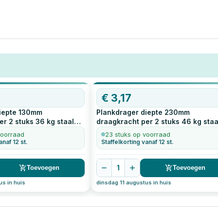
€
3,17
iepte 130mm
Plankdrager diepte 230mm
r 2 stuks 36 kg staal
draagkracht per 2 stuks 46 kg staa
t
1
stuks
geperst zwart
1
stuks
voorraad
23 stuks op voorraad
anaf 12 st.
Staffelkorting vanaf 12 st.
1
Toevoegen
Toevoegen
us in huis
dinsdag 11 augustus in huis