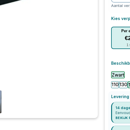
Aantal ve
Kies verp
Per 
€
1
Beschikb
Zwart
110
130
Levering
14 dage
Eenvoudi
BEKIJK