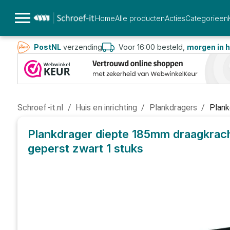
Home
Alle producten
Acties
Categorieen
PostNL
verzending
Voor 16:00 besteld,
morgen in h
Schroef-it.nl
/
Huis en inrichting
/
Plankdragers
/
Plank
Plankdrager diepte 185mm draagkracht
geperst zwart
1 stuks