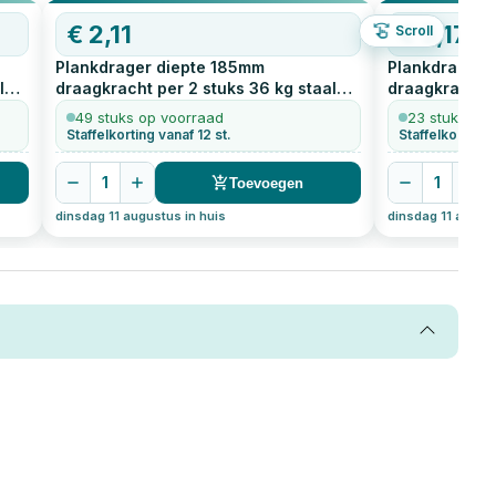
€
2,11
€
3,17
Scroll
Plankdrager diepte 185mm
Plankdrager 
l
draagkracht per 2 stuks 36 kg staal
draagkracht p
geperst zwart
1
stuks
geperst zwar
49 stuks op voorraad
23 stuks op 
Staffelkorting vanaf 12 st.
Staffelkorting v
1
1
Toevoegen
dinsdag 11 augustus in huis
dinsdag 11 august