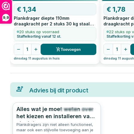
€
1,34
€
1,78
9,9
Plankdrager diepte 110mm
Plankdrager d
draagkracht per 2 stuks 30 kg staal
draagkracht pe
geperst zwart
1
stuks
geperst zwar
20 stuks op voorraad
22 stuks op 
Staffelkorting vanaf 12 st.
Staffelkorting v
1
1
Toevoegen
dinsdag 11 augustus in huis
dinsdag 11 august
Advies bij dit product
Alles wat je moet weten over
2024
5.0
het kiezen en installeren van
plankdragers
Plankdragers zijn niet alleen functioneel,
maar ook een stijlvolle toevoeging aan je