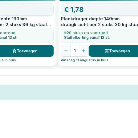
€
1,78
iepte 130mm
Plankdrager diepte 140mm
r 2 stuks 36 kg staal
draagkracht per 2 stuks 30 kg staa
t
1
stuks
geperst wit
1
stuks
voorraad
20 stuks op voorraad
anaf 12 st.
Staffelkorting vanaf 12 st.
1
Toevoegen
Toevoegen
us in huis
dinsdag 11 augustus in huis