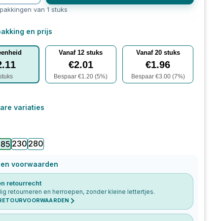
rpakkingen van 1 stuks
akking en prijs
eenheid
Vanaf
12
stuks
Vanaf
20
stuks
2.11
€
2.01
€
1.96
stuks
Bespaar €
1.20
(
5
%)
Bespaar €
3.00
(
7
%)
are variaties
230
280
185
 en voorwaarden
n retourrecht
g retourneren en herroepen, zonder kleine lettertjes.
 RETOURVOORWAARDEN