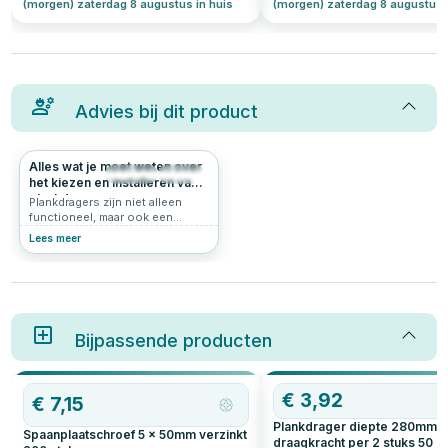
(morgen) zaterdag 8 augustus in huis
(morgen) zaterdag 8 augustus 
Advies bij dit product
Alles wat je moet weten over
2011
5.0
het kiezen en installeren van
plankdragers
Plankdragers zijn niet alleen
functioneel, maar ook een
stijlvolle toevoeging aan je
Lees meer
interieur. Of je nu extra
opbergruimte wilt creëren of
een decoratief accent wilt
toevoegen, de juiste
plankdragers maken het verschil.
In dit artikel bespreken we
hoeveel plankdragers je nodig
Bijpassende producten
hebt, hoe diep ze moeten zijn,
welke plankdrager schroeven je
het beste kunt gebruiken, en
OP=OP
€
3,92
meer. Ontdek handige tips voor
€
7,15
het kiezen en installeren van
Plankdrager diepte 280mm
plankdragers, inclusief zwarte
Spaanplaatschroef 5 x 50mm verzinkt
plankdragers en hun
draagkracht per 2 stuks 50 kg