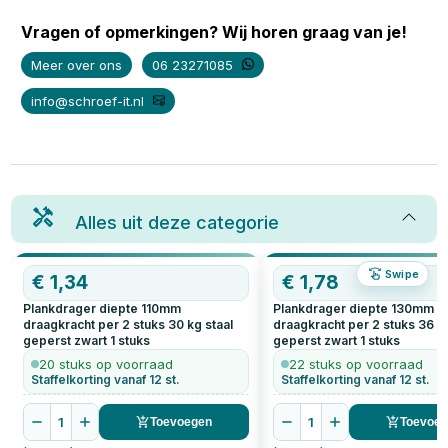
Vragen of opmerkingen? Wij horen graag van je!
Meer over ons
06 23271085
info@schroef-it.nl
Alles uit deze categorie
Swipe
€
1,34
€
1,78
Plankdrager diepte 110mm
Plankdrager diepte 130mm
draagkracht per 2 stuks 30 kg staal
draagkracht per 2 stuks 36 kg
geperst zwart
1
stuks
geperst zwart
1
stuks
20 stuks op voorraad
22 stuks op voorraad
Staffelkorting vanaf 12 st.
Staffelkorting vanaf 12 st.
1
1
Toevoegen
Toevoe