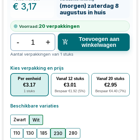
€
3,17
(morgen) zaterdag 8
augustus in huis
20
verpakkingen
Voorraad:
Toevoegen aan
-
+
winkelwagen
Aantal verpakkingen van 1 stuks
Kies verpakking en prijs
Per eenheid
Vanaf
12
stuks
Vanaf
20
stuks
€
3.17
€
3.01
€
2.95
1
stuks
Bespaar €
1.92
(
5
%)
Bespaar €
4.40
(
7
%)
Beschikbare variaties
Zwart
Wit
110
130
185
280
230