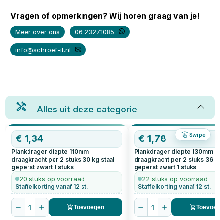
Vragen of opmerkingen? Wij horen graag van je!
Meer over ons
06 23271085
info@schroef-it.nl
Alles uit deze categorie
Swipe
€
1,34
€
1,78
Plankdrager diepte 110mm
Plankdrager diepte 130mm
draagkracht per 2 stuks 30 kg staal
draagkracht per 2 stuks 36 kg
geperst zwart
1
stuks
geperst zwart
1
stuks
20 stuks op voorraad
22 stuks op voorraad
Staffelkorting vanaf 12 st.
Staffelkorting vanaf 12 st.
1
1
Toevoegen
Toevoe