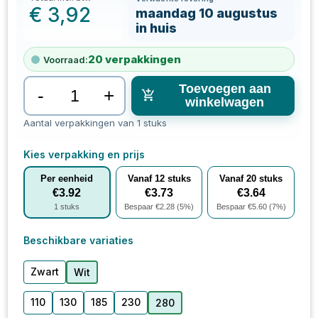
€
3,92
maandag 10 augustus
in huis
20
verpakkingen
Voorraad:
Toevoegen aan
-
+
winkelwagen
Aantal verpakkingen van 1 stuks
Kies verpakking en prijs
Per eenheid
Vanaf
12
stuks
Vanaf
20
stuks
€
3.92
€
3.73
€
3.64
1
stuks
Bespaar €
2.28
(
5
%)
Bespaar €
5.60
(
7
%)
Beschikbare variaties
Zwart
Wit
110
130
185
230
280