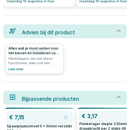
maandag 10 augustus in huis
maandag 10 augustus in huis
Advies bij dit product
Alles wat je moet weten over
2015
5.0
het kiezen en installeren van
plankdragers
Plankdragers zijn niet alleen
functioneel, maar ook een
stijlvolle toevoeging aan je
Lees meer
interieur. Of je nu extra
opbergruimte wilt creëren of
een decoratief accent wilt
toevoegen, de juiste
plankdragers maken het verschil.
In dit artikel bespreken we
hoeveel plankdragers je nodig
Bijpassende producten
hebt, hoe diep ze moeten zijn,
welke plankdrager schroeven je
het beste kunt gebruiken, en
OP=OP
€
3,17
meer. Ontdek handige tips voor
€
7,15
het kiezen en installeren van
Plankdrager diepte 230mm
plankdragers, inclusief zwarte
Spaanplaatschroef 5 x 50mm verzinkt
plankdragers en hun
draagkracht per 2 stuks 46 kg