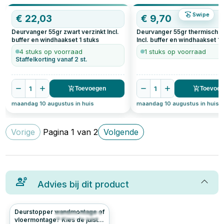
Swipe
€
22,03
€
9,70
Deurvanger 55gr zwart verzinkt Incl.
Deurvanger 55gr thermisch v
buffer en windhaakset
1
stuks
Incl. buffer en windhaakset
1
s
4 stuks op voorraad
1 stuks op voorraad
Staffelkorting vanaf 2 st.
1
1
Toevoegen
Toevoe
maandag 10 augustus in huis
maandag 10 augustus in huis
Vorige
Pagina
1
van
2
Volgende
Advies bij dit product
Deurstopper wandmontage of
255
4.7
vloermontage? Kies de juiste