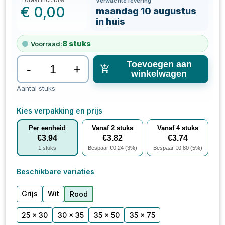
Verwachte levering
€
0,00
maandag 10 augustus
in huis
8
stuks
Voorraad:
Toevoegen aan
-
+
winkelwagen
Aantal stuks
Kies verpakking en prijs
Per eenheid
Vanaf
2
stuks
Vanaf
4
stuks
€
3.94
€
3.82
€
3.74
1
stuks
Bespaar €
0.24
(
3
%)
Bespaar €
0.80
(
5
%)
Beschikbare variaties
Grijs
Wit
Rood
25 x 30
30 x 35
35 x 50
35 x 75