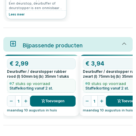
deurstop voor binnen en
Een deurstop, deurbuffer of
buiten.
deurstopper is een onmisbaar
accessoire voor iedereen die
Lees meer
zijn interieur wil beschermen en
tegelijkertijd praktisch gemak wil
toevoegen. Of je nu kiest voor
een deurstop buiten, een
deurstop zwart of een deurstop
wit, het biedt een eenvoudige
oplossing voor een
Bijpassende producten
veelvoorkomend probleem:
schade door openslaande
deuren. Maar hoe kies je de
€
2,99
€
3,94
juiste deurstop en hoe
installeer je een deurstop? We
Deurbuffer / deurstopper rubber
Deurbuffer / deurstopper ru
leggen het stap voor stap uit.
rood (l) 50mm bij (b) 35mm
1
stuks
zwart (l) 75mm bij (b) 35mm
1
7 stuks op voorraad
9 stuks op voorraad
Staffelkorting vanaf 2 st.
Staffelkorting vanaf 2 st.
1
1
Toevoegen
Toevoe
maandag 10 augustus in huis
maandag 10 augustus in huis