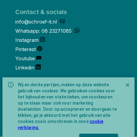
Contact & socials
info@schroef-it.nl
Whatsapp: 06 23271085
Instagram
Pinterest
Youtube
Linkedin
Over ons
Wij en derde partijen, maken op deze website
gebruik van cookies. We gebruiken cookies voor
Schroef-it is een handelsnaam van
het bijhouden van statistieken, om voorkeuren
NewFeather B.V. geregisteerd onder KVK
op te slaan maar ook voor marketing
nummer 91702593 met BTW-
doeleinden. Door op accepteren en doorgaan te
identificatienummer NL865743009B01.
klikken, ga je akkoord met het gebruik van alle
Postadres Amsterdamseweg 91 1422 AC
cookies zoals omschreven in onze
cookie
Uithoorn (geen bezoekadres).
verklaring.