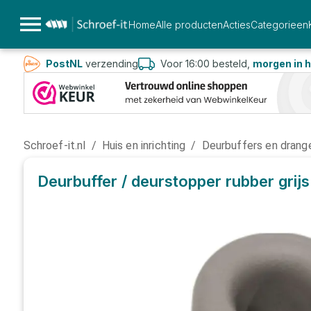
Home
Alle producten
Acties
Categorieen
PostNL
verzending
Voor 16:00 besteld,
morgen in h
Schroef-it.nl
/
Huis en inrichting
/
Deurbuffers en drang
Deurbuffer / deurstopper rubber grijs