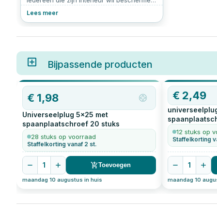
iedereen die zijn interieur wil beschermen
en tegelijkertijd praktisch gemak wil
Lees meer
toevoegen. Of je nu kiest voor een
deurstop buiten, een deurstop zwart of
een deurstop wit, het biedt een
eenvoudige oplossing voor een
veelvoorkomend probleem: schade door
openslaande deuren. Maar hoe kies je de
Bijpassende producten
juiste deurstop en hoe installeer je een
deurstop? We leggen het stap voor stap
uit.
€
2,49
€
1,98
universeelplu
Universeelplug 5x25 met
spaanplaatsc
spaanplaatschroef
20
stuks
stuks
12 stuks op 
28 stuks op voorraad
Staffelkorting v
Staffelkorting vanaf 2 st.
1
1
Toevoegen
maandag 10 augustus in huis
maandag 10 augus