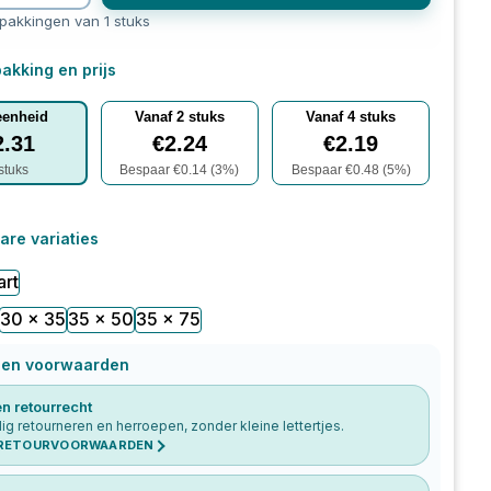
rpakkingen van 1 stuks
akking en prijs
eenheid
Vanaf
2
stuks
Vanaf
4
stuks
2.31
€
2.24
€
2.19
stuks
Bespaar €
0.14
(
3
%)
Bespaar €
0.48
(
5
%)
are variaties
art
30 x 35
35 x 50
35 x 75
 en voorwaarden
n retourrecht
g retourneren en herroepen, zonder kleine lettertjes.
 RETOURVOORWAARDEN