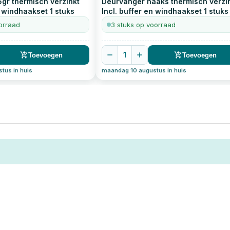
gr thermisch verzinkt
Deurvanger haaks thermisch verzi
n windhaakset
1
stuks
Incl. buffer en windhaakset
1
stuks
orraad
3 stuks op voorraad
1
Toevoegen
Toevoegen
tus in huis
maandag 10 augustus in huis