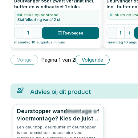
Deurvanger 55gr zwart verzinkt Incl.
Deurvanger 55
buffer en windhaakset
1
stuks
Incl. buffer e
4 stuks op voorraad
1 stuks op vo
Staffelkorting vanaf 2 st.
1
1
Toevoegen
maandag 10 augustus in huis
maandag 10 augus
Vorige
Pagina
1
van
2
Volgende
Advies bij dit product
Deurstopper wandmontage of
255
4.7
vloermontage? Kies de juiste
deurstop voor binnen en
Een deurstop, deurbuffer of deurstopper
buiten.
is een onmisbaar accessoire voor