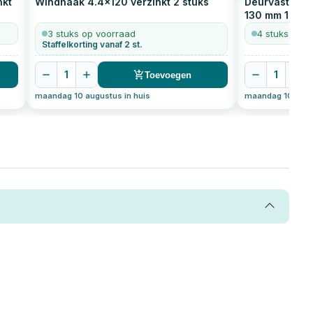
nkt
Windhaak 4.4x120 verzinkt
2
stuks
Deurvastzette
130 mm
1
stuk
3 stuks op voorraad
4 stuks op v
Staffelkorting vanaf 2 st.
1
1
Toevoegen
maandag 10 augustus in huis
maandag 10 augus