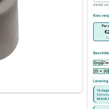
Aantal ve
Kies verp
Per 
€
1
Beschikb
Zw
Grijs
25 x 30
Levering
14 dage
Eenvoudi
BEKIJK