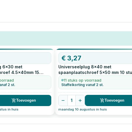
€
3,27
g 6x30 met
Universeelplug 8x40 met
hroef 4.5x40mm
15
spaanplaatschroef 5x50 mm
10
stu
voorraad
11 stuks op voorraad
anaf 2 st.
Staffelkorting vanaf 2 st.
1
Toevoegen
Toevoegen
tus in huis
maandag 10 augustus in huis