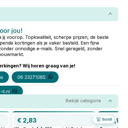
voor jou!
ta jij voorop. Topkwaliteit, scherpe prijzen, de beste
ende kortingen als je vaker besteld. Een fijne
zonder onnodige e-mails. Snel geregeld, zonder
e bouwmarkt.
rkingen? Wij horen graag van je!
ns
06 23271085
it.nl
Bekijk categorie
€
2,83
€
11,98
Scroll