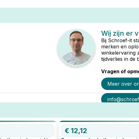
Wij zijn er 
Bij Schroef-it s
merken en oplop
winkelervaring 
tijdverlies in d
Vragen of opme
Meer over o
info@schroef-
€
12,12