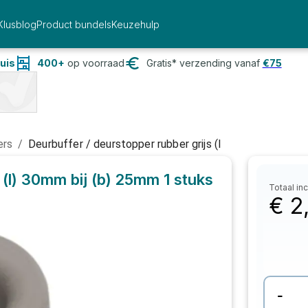
Klusblog
Product bundels
Keuzehulp
uis
400+
op voorraad
Gratis* verzending vanaf
€
75
ers
/
Deurbuffer / deurstopper rubber grijs (l
 (l) 30mm bij (b) 25mm
1 stuks
Totaal inc
€
2
-