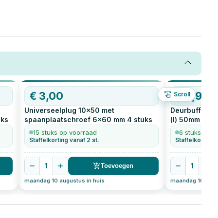
OP=OP
€
3,00
€
2,99
Scroll
Universeelplug 10x50 met
Deurbuffer / 
ks
spaanplaatschroef 6x60 mm
4
stuks
(l) 50mm bij 
15 stuks op voorraad
6 stuks op v
Staffelkorting vanaf 2 st.
Staffelkorting 
1
1
Toevoegen
maandag 10 augustus in huis
maandag 10 augus