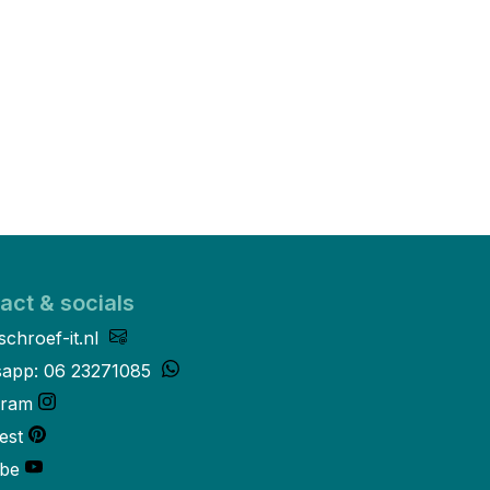
act & socials
schroef-it.nl
app: 06 23271085
gram
est
be