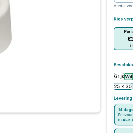
Aantal ve
Kies verp
Per 
€
1
Beschikb
Grijs
Wit
25 x 30
Levering
14 dage
Eenvoudi
BEKIJK