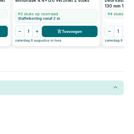
nkt
Windhaak 4.4x120 verzinkt
2
stuks
Deurvastzette
130 mm
1
stuk
3 stuks op voorraad
4 stuks op v
Staffelkorting vanaf 2 st.
1
1
Toevoegen
zaterdag 8 augustus in huis
zaterdag 8 august