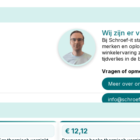
Wij zijn er 
Bij Schroef-it s
merken en oplop
winkelervaring 
tijdverlies in d
Vragen of opme
Meer over o
info@schroef-
€
12,12