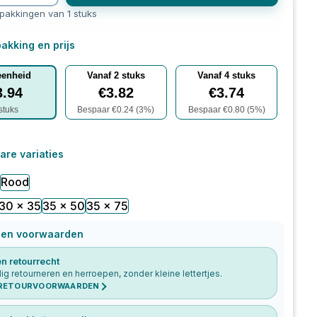
rpakkingen van 1 stuks
akking en prijs
eenheid
Vanaf
2
stuks
Vanaf
4
stuks
3.94
€
3.82
€
3.74
stuks
Bespaar €
0.24
(
3
%)
Bespaar €
0.80
(
5
%)
are variaties
Rood
30 x 35
35 x 50
35 x 75
 en voorwaarden
n retourrecht
g retourneren en herroepen, zonder kleine lettertjes.
 RETOURVOORWAARDEN