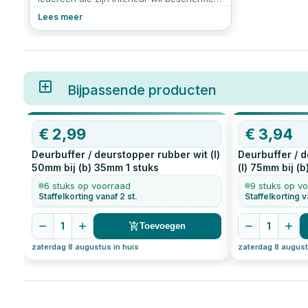
en tegelijkertijd praktisch gemak wil
Lees meer
toevoegen. Of je nu kiest voor een
deurstop buiten, een deurstop zwart of
een deurstop wit, het biedt een
eenvoudige oplossing voor een
veelvoorkomend probleem: schade door
openslaande deuren. Maar hoe kies je de
Bijpassende producten
juiste deurstop en hoe installeer je een
deurstop? We leggen het stap voor stap
uit.
€
2,99
€
3,94
Deurbuffer / deurstopper rubber wit (l)
Deurbuffer / 
50mm bij (b) 35mm
1
stuks
(l) 75mm bij (
6 stuks op voorraad
9 stuks op v
Staffelkorting vanaf 2 st.
Staffelkorting v
1
1
Toevoegen
zaterdag 8 augustus in huis
zaterdag 8 august