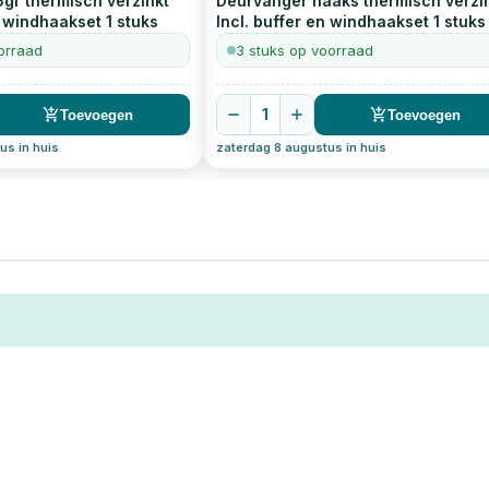
gr thermisch verzinkt
Deurvanger haaks thermisch verzi
n windhaakset
1
stuks
Incl. buffer en windhaakset
1
stuks
orraad
3 stuks op voorraad
1
Toevoegen
Toevoegen
us in huis
zaterdag 8 augustus in huis