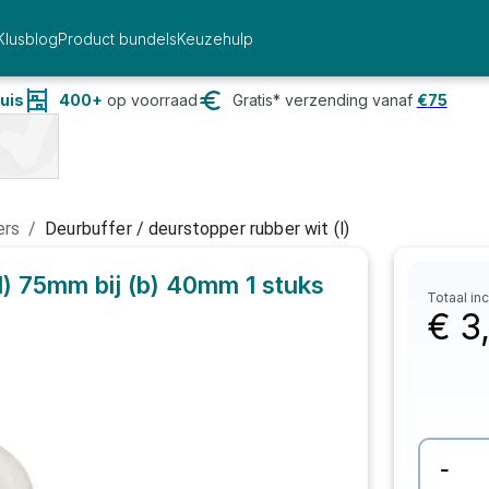
Klusblog
Product bundels
Keuzehulp
uis
400+
op voorraad
Gratis* verzending vanaf
€
75
ers
/
Deurbuffer / deurstopper rubber wit (l)
(l) 75mm bij (b) 40mm
1 stuks
Totaal inc
€
3
-