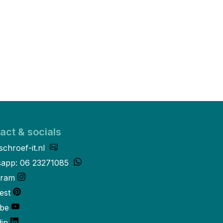
act & socials
schroef-it.nl
app: 06 23271085
gram
est
be
din