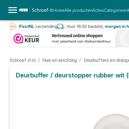
Home
Alle producten
Acties
Categorieen
PostNL
verzending
Voor 16:00 besteld,
morgen in h
Schroef-it.nl
/
Huis en inrichting
/
Deurbuffers en drang
Deurbuffer / deurstopper rubber wit 