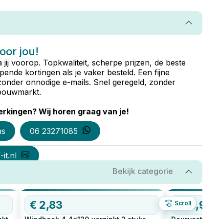
voor jou!
ta jij voorop. Topkwaliteit, scherpe prijzen, de beste
ende kortingen als je vaker besteld. Een fijne
zonder onnodige e-mails. Snel geregeld, zonder
e bouwmarkt.
rkingen? Wij horen graag van je!
ns
06 23271085
it.nl
Bekijk categorie
€
2,83
€
11,98
Scroll