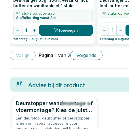
Deurvanger 55gr zwart verzinkt Incl.
Deurvanger 55
buffer en windhaakset
1
stuks
Incl. buffer e
4 stuks op voorraad
1 stuks op vo
Staffelkorting vanaf 2 st.
1
1
Toevoegen
zaterdag 8 augustus in huis
zaterdag 8 august
Vorige
Pagina
1
van
2
Volgende
Advies bij dit product
Deurstopper wandmontage of
255
4.7
vloermontage? Kies de juiste
deurstop voor binnen en
Een deurstop, deurbuffer of deurstopper
buiten.
is een onmisbaar accessoire voor
iedereen die zijn interieur wil beschermen