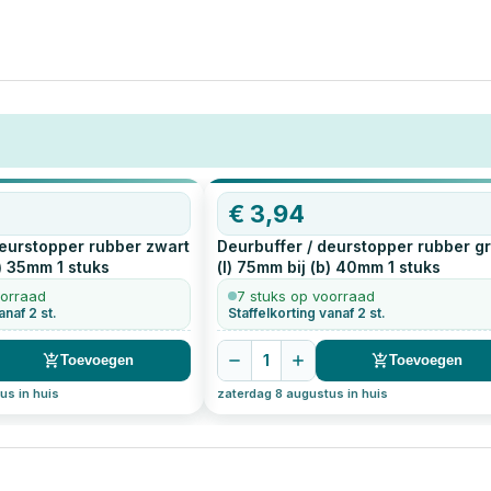
€
3,94
deurstopper rubber zwart
Deurbuffer / deurstopper rubber gr
b) 35mm
1
stuks
(l) 75mm bij (b) 40mm
1
stuks
oorraad
7 stuks op voorraad
anaf 2 st.
Staffelkorting vanaf 2 st.
1
Toevoegen
Toevoegen
us in huis
zaterdag 8 augustus in huis