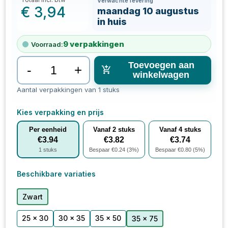
Verwachte levering
€
3,94
maandag 10 augustus
in huis
9
verpakkingen
Voorraad:
Toevoegen aan
-
+
winkelwagen
Aantal verpakkingen van 1 stuks
Kies verpakking en prijs
Per eenheid
Vanaf
2
stuks
Vanaf
4
stuks
€
3.94
€
3.82
€
3.74
1
stuks
Bespaar €
0.24
(
3
%)
Bespaar €
0.80
(
5
%)
Beschikbare variaties
Zwart
25 x 30
30 x 35
35 x 50
35 x 75