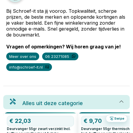
Bij Schroef-it sta jij voorop. Topkwaliteit, scherpe
prijzen, de beste merken en oplopende kortingen als
je vaker besteld. Een fijne winkelervaring zonder
onnodige e-mails. Snel geregeld, zonder tijdverlies in
de bouwmarkt.
Vragen of opmerkingen? Wij horen graag van je!
Meer over ons
06 23271085
info@schroef-it.nl
Alles uit deze categorie
Swipe
€
22,03
€
9,70
Deurvanger 55gr zwart verzinkt Incl.
Deurvanger 55gr thermisch v