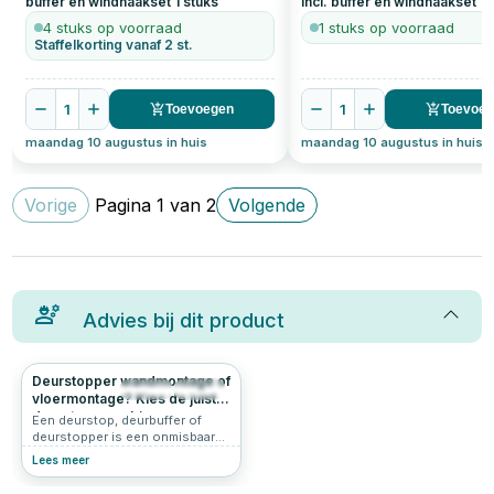
buffer en windhaakset
1
stuks
Incl. buffer en windhaakset
1
s
4 stuks op voorraad
1 stuks op voorraad
Staffelkorting vanaf 2 st.
1
1
Toevoegen
Toevoe
maandag 10 augustus in huis
maandag 10 augustus in huis
Vorige
Pagina
1
van
2
Volgende
Advies bij dit product
Deurstopper wandmontage of
255
4.7
vloermontage? Kies de juiste
deurstop voor binnen en
Een deurstop, deurbuffer of
buiten.
deurstopper is een onmisbaar
accessoire voor iedereen die
Lees meer
zijn interieur wil beschermen en
tegelijkertijd praktisch gemak wil