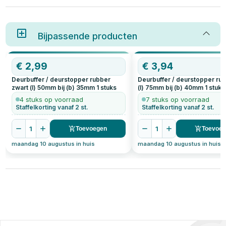
toevoegen. Of je nu kiest voor
een deurstop buiten, een
deurstop zwart of een deurstop
wit, het biedt een eenvoudige
oplossing voor een
Bijpassende producten
veelvoorkomend probleem:
schade door openslaande
deuren. Maar hoe kies je de
€
2,99
€
3,94
juiste deurstop en hoe
installeer je een deurstop? We
Deurbuffer / deurstopper rubber
Deurbuffer / deurstopper rub
leggen het stap voor stap uit.
zwart (l) 50mm bij (b) 35mm
1
stuks
(l) 75mm bij (b) 40mm
1
stuks
4 stuks op voorraad
7 stuks op voorraad
Staffelkorting vanaf 2 st.
Staffelkorting vanaf 2 st.
1
1
Toevoegen
Toevoe
maandag 10 augustus in huis
maandag 10 augustus in huis