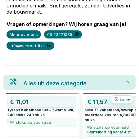
onnodige e-mails. Snel geregeld, zonder tijdverlies in
de bouwmarkt.
Vragen of opmerkingen? Wij horen graag van je!
Meer over ons
06 23271085
info@schroef-it.nl
Alles uit deze categorie
Swipe
€
11,01
€
11,57
Tyraps Kabelband Set – Zwart & Wit,
SMART kabelband/tywrap se
240 stuks
240
stuks
meerdere kleuren 4,8x200
stuks
4 stuks op voorraad
5 stuks op voorraad
Staffelkorting vanaf 4 st.