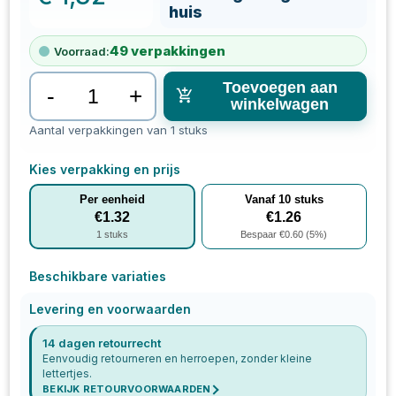
huis
49
verpakkingen
Voorraad:
Toevoegen aan
-
+
winkelwagen
Aantal verpakkingen van 1 stuks
Kies verpakking en prijs
Per eenheid
Vanaf
10
stuks
€
1.32
€
1.26
1
stuks
Bespaar €
0.60
(
5
%)
Beschikbare variaties
Levering en voorwaarden
14 dagen retourrecht
Eenvoudig retourneren en herroepen, zonder kleine
lettertjes.
BEKIJK RETOURVOORWAARDEN