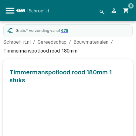
0
Gratis* verzending vanaf
€
75
Schroef-it.nl
/
Gereedschap
/
Bouwmaterialen
/
Timmermanspotlood rood 180mm
Timmermanspotlood rood 180mm
1
stuks