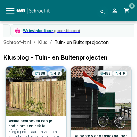
0
WebwinkelKeur
gecertificeerd
Schroef-it.nl
/
Klus
/
Tuin- en Buitenprojecten
Klusblog -
Tuin- en Buitenprojecten
386
4.8
455
4.9
Welke schroeven heb je
nodig om een hek te
plaatsen?
Zorg bij het plaatsen van een
De beste vlaggenstokhouder
schutting altijd dat je de juiste