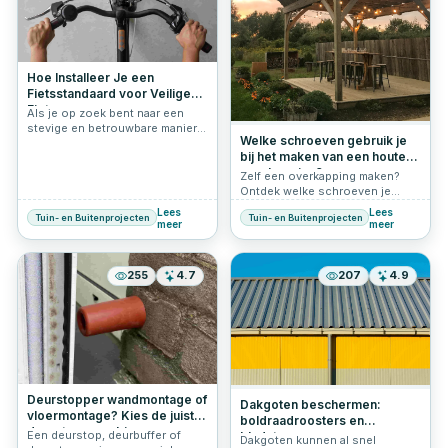
Hoe Installeer Je een
Fietsstandaard voor Veilige
Fietsen
Als je op zoek bent naar een
stevige en betrouwbare manier
Welke schroeven gebruik je
om je fiets veilig te stallen, dan
bij het maken van een houten
is de een Fietsstandaard de
overkapping?
perfecte oplossing. Deze
Zelf een overkapping maken?
fietsstandaard is ontworpen om
Ontdek welke schroeven je
je fiets stabiel en veilig te
nodig hebt: RVS, verzinkt of
Lees
Lees
houden, zonder dat je je zorgen
Tuin- en Buitenprojecten
Tuin- en Buitenprojecten
Ultimate Shield, en waarom
meer
meer
hoeft te maken over omvallen.
tellerkopschroeven ideaal zijn.
Dankzij het duurzame verzinkte
staal is de standaard bestand
255
4.7
207
4.9
tegen roest en slijtage,
waardoor hij zowel binnen als
buiten gebruikt kan worden. In
dit artikel leggen we stap voor
stap uit hoe je deze
fietsstandaard eenvoudig kunt
bevestigen.
Deurstopper wandmontage of
Dakgoten beschermen:
vloermontage? Kies de juiste
boldraadroosters en
deurstop voor binnen en
Een deurstop, deurbuffer of
bladstops
Dakgoten kunnen al snel
buiten.