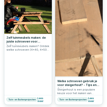
verzorgde look van uw
deze coating zijn Woodies
buitenruimte. Hieronder leest u
schroeven sterker, duurzamer
waarom paalkapjes verzinkt en
en betrouwbaarder dan veel
andere varianten essentieel zijn
standaard RVS-alternatieven.
voor uw schutting.
Zelf tuinmeubels maken: de
juiste schroeven voor
buitenhout
Zelf tuinmeubels maken? Ontdek
welke schroeven (4x40, 4x50,
5x70) je nodig hebt voor
stevige en duurzame meubels
buiten.
Welke schroeven gebruik je
voor steigerhout? - Tips en
Advies
Steigerhout is een populaire
keuze voor het maken van
meubels, tuinafscheidingen en
Lees
Lees
Tuin- en Buitenprojecten
Tuin- en Buitenprojecten
andere doe-het-zelfprojecten.
meer
meer
Maar welke schroeven zijn het