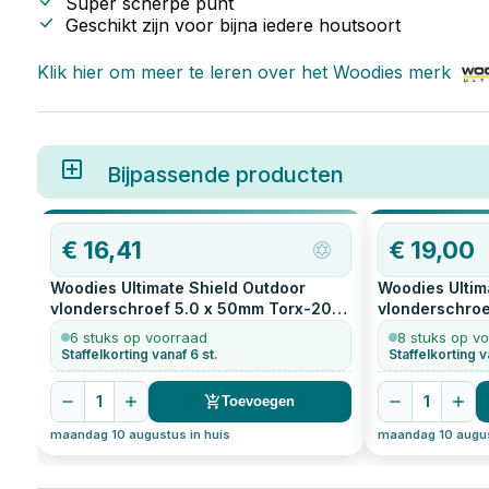
Super scherpe punt
Geschikt zijn voor bijna iedere houtsoort
Klik hier om meer te leren over het
Woodies
merk
Bijpassende producten
€
16,41
€
19,00
Woodies Ultimate Shield Outdoor
Woodies Ultim
vlonderschroef 5.0 x 50mm Torx-20
vlonderschroe
200
stuks
200
stuks
6 stuks op voorraad
8 stuks op v
Staffelkorting vanaf 6 st.
Staffelkorting v
1
1
Toevoegen
maandag 10 augustus in huis
maandag 10 augus