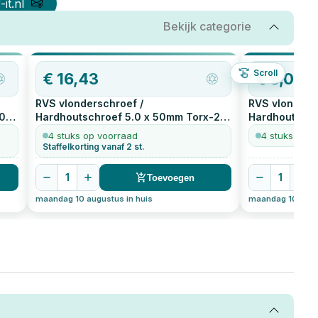
it.nl
Bekijk categorie
Scroll
€
16,43
€
5,03
RVS vlonderschroef /
RVS vlonders
0
Hardhoutschroef 5.0 x 50mm Torx-25
Hardhoutschr
200
stuks
kleinverpakki
4 stuks op voorraad
4 stuks op v
Staffelkorting vanaf 2 st.
1
1
Toevoegen
maandag 10 augustus in huis
maandag 10 augus