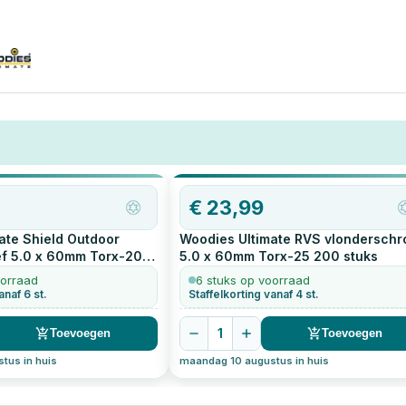
€
23,99
ate Shield Outdoor
Woodies Ultimate RVS vlonderschr
f 5.0 x 60mm Torx-20
5.0 x 60mm Torx-25
200
stuks
oorraad
6 stuks op voorraad
anaf 6 st.
Staffelkorting vanaf 4 st.
1
Toevoegen
Toevoegen
tus in huis
maandag 10 augustus in huis