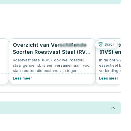
Overzicht van Verschillende
Kiezen tusse
Scroll
9
542
4.7
Soorten Roestvast Staal (RVS)
(RVS) en ve
en Hun Toepassingen
Roestvast staal (RVS), ook wel roestvrij
In de bouwwereld
staal genoemd, is een verzamelnaam voor
essentieel belang 
staalsoorten die bestand zijn tegen
verbindingen. Ont
jn
corrosie dankzij het toevoegen van
factoren bepalen 
Lees meer
Lees meer
chroom en soms andere
roestvrijstalen o
legeringselementen zoals nikkel of
kiezen, afhankeli
molybdeen. Er zijn verschillende soorten
projectbehoeften
RVS, die worden geclassificeerd op basis
van hun metallurgische structuur en de
legeringselementen die zijn toegevoegd. In
dit artikel lees je alles over de
verschillende soorten RVS.