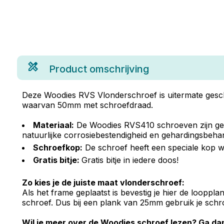
Product omschrijving
Deze Woodies RVS Vlonderschroef is uitermate geschi
waarvan 50mm met schroefdraad.
Materiaal:
De Woodies RVS410 schroeven zijn gema
natuurlijke corrosiebestendigheid en gehardingsbehand
Schroefkop:
De schroef heeft een speciale kop w
Gratis bitje:
Gratis bitje in iedere doos!
Zo kies je de juiste maat vlonderschroef:
Als het frame geplaatst is bevestig je hier de loopp
schroef. Dus bij een plank van 25mm gebruik je schr
Wil je meer over de Woodies schroef lezen? Ga d