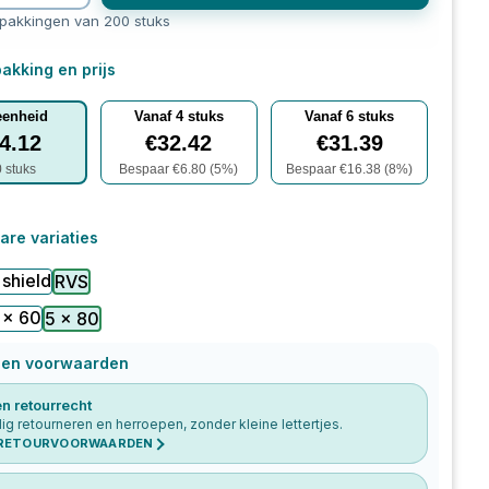
rpakkingen van 200 stuks
akking en prijs
eenheid
Vanaf
4
stuks
Vanaf
6
stuks
4.12
€
32.42
€
31.39
0
stuks
Bespaar €
6.80
(
5
%)
Bespaar €
16.38
(
8
%)
are variaties
 shield
RVS
 x 60
5 x 80
 en voorwaarden
n retourrecht
g retourneren en herroepen, zonder kleine lettertjes.
 RETOURVOORWAARDEN