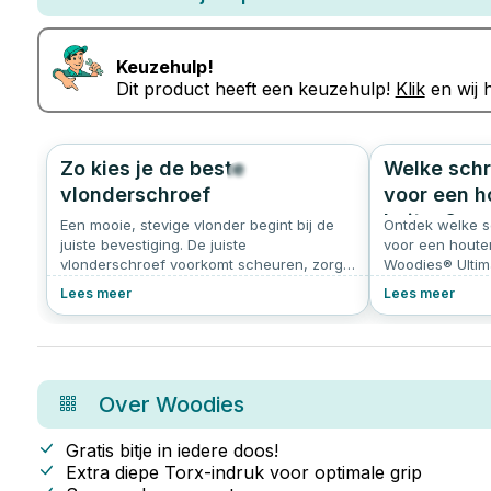
Keuzehulp!
Dit product heeft een keuzehulp!
Klik
en wij h
Zo kies je de beste
Welke schr
204
5.0
vlonderschroef
voor een h
buiten?
Een mooie, stevige vlonder begint bij de
Ontdek welke s
juiste bevestiging. De juiste
voor een houten
vlonderschroef voorkomt scheuren, zorgt
Woodies® Ultima
voor een strakke afwerking en verlengt de
en duurzame tr
Lees meer
Lees meer
levensduur van je terras. Hieronder lees je
waar je op moet letten:
Over
Woodies
Gratis bitje in iedere doos!
Extra diepe Torx-indruk voor optimale grip