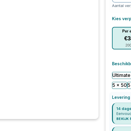
Aantal ve
Kies verp
Per 
€
3
20
Beschikb
Ultimate
5 x 50
5
Levering
14 dage
Eenvoudi
BEKIJK