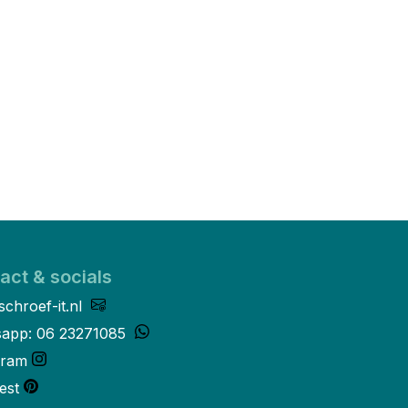
act & socials
schroef-it.nl
app: 06 23271085
gram
est