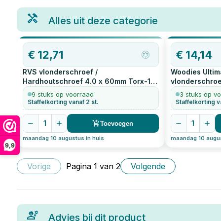
Alles uit deze categorie
€
12,71
€
14,14
RVS vlonderschroef /
Woodies Ultim
Hardhoutschroef 4.0 x 60mm Torx-15
vlonderschroe
200
stuks
200
stuks
9 stuks op voorraad
3 stuks op v
Staffelkorting vanaf 2 st.
Staffelkorting v
1
1
Toevoegen
maandag 10 augustus in huis
maandag 10 augus
9,9
Vorige
Pagina
1
van
2
Volgende
Advies bij dit product