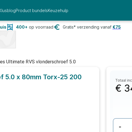
Klusblog
Product bundels
Keuzehulp
uis
400+
op voorraad
Gratis* verzending vanaf
€
75
es Ultimate RVS vlonderschroef 5.0
f 5.0 x 80mm Torx-25
200
Totaal inc
€
3
-