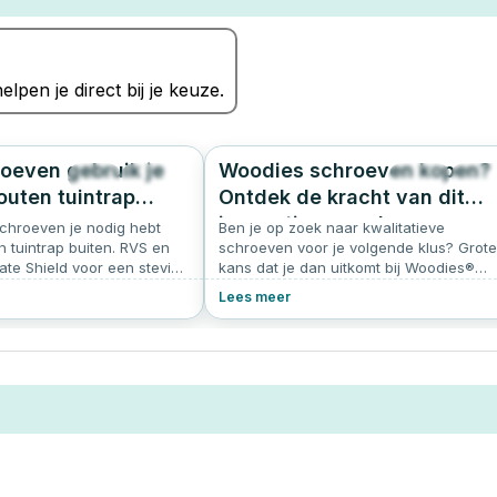
elpen je direct bij je keuze.
oeven gebruik je
Woodies schroeven kopen?
44
0.0
205
4.
outen tuintrap
Ontdek de kracht van dit
innovatieve merk
chroeven je nodig hebt
Ben je op zoek naar kwalitatieve
 tuintrap buiten. RVS en
schroeven voor je volgende klus? Grote
te Shield voor een stevige
kans dat je dan uitkomt bij Woodies®
ap.
Ultimate. Deze innovatieve schroeven zi
Lees meer
populair bij vakmensen én doe-het-
zelvers. In dit artikel lees je waarom
Woodies zo’n slimme keuze is.