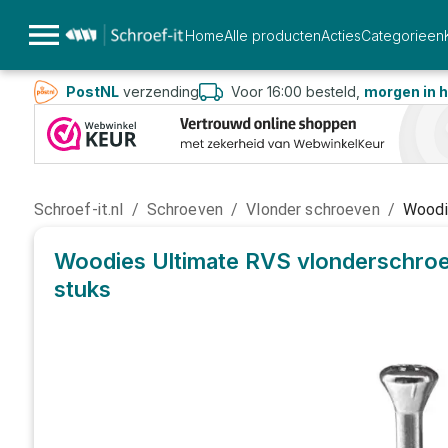
Home
Alle producten
Acties
Categorieen
PostNL
verzending
Voor 16:00 besteld,
morgen in h
Schroef-it.nl
/
Schroeven
/
Vlonder schroeven
/
Woodi
Woodies Ultimate RVS vlonderschroe
stuks