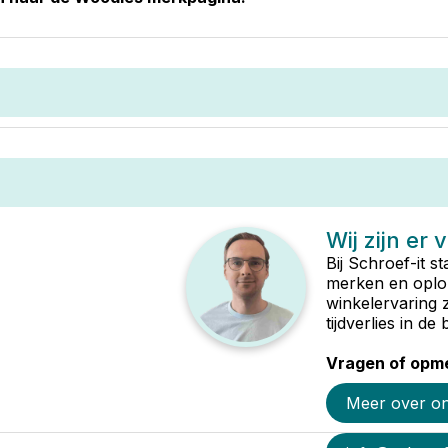
Wij zijn er 
Bij Schroef-it s
merken en oplop
winkelervaring 
tijdverlies in d
Vragen of opme
Meer over o