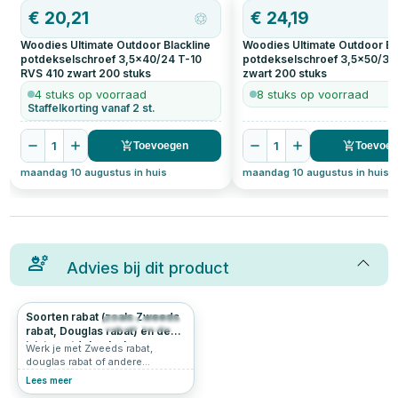
€
20,21
€
24,19
Woodies Ultimate Outdoor Blackline
Woodies Ultimate Outdoor Bl
potdekselschroef 3,5x40/24 T-10
potdekselschroef 3,5x50/30
RVS 410 zwart
200
stuks
zwart
200
stuks
4 stuks op voorraad
8 stuks op voorraad
Staffelkorting vanaf 2 st.
1
1
Toevoegen
Toevoe
maandag 10 augustus in huis
maandag 10 augustus in huis
Advies bij dit product
Soorten rabat (zoals Zweeds
98
5.0
rabat, Douglas rabat) én de
juiste potdekselschroeven
Werk je met Zweeds rabat,
douglas rabat of andere
rabatdelen? Dan is niet alleen
Lees meer
het profiel belangrijk, maar