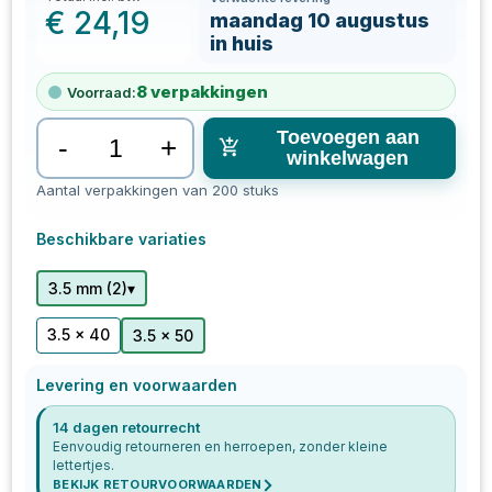
€
24,19
maandag 10 augustus
in huis
8
verpakkingen
Voorraad:
Toevoegen aan
-
+
winkelwagen
Aantal verpakkingen van 200 stuks
Beschikbare variaties
▾
3.5 mm
(
2
)
3.5 x 40
3.5 x 50
Levering en voorwaarden
14 dagen retourrecht
Eenvoudig retourneren en herroepen, zonder kleine
lettertjes.
BEKIJK RETOURVOORWAARDEN