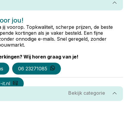
voor jou!
ta jij voorop. Topkwaliteit, scherpe prijzen, de beste
ende kortingen als je vaker besteld. Een fijne
zonder onnodige e-mails. Snel geregeld, zonder
e bouwmarkt.
rkingen? Wij horen graag van je!
ns
06 23271085
it.nl
Bekijk categorie