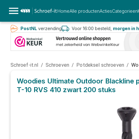
Home
Alle producten
Acties
Categorieen
PostNL
verzending
Voor 16:00 besteld,
morgen in h
Schroef-it.nl
/
Schroeven
/
Potdeksel schroeven
/
Woo
Woodies Ultimate Outdoor Blackline
T-10 RVS 410 zwart
200 stuks