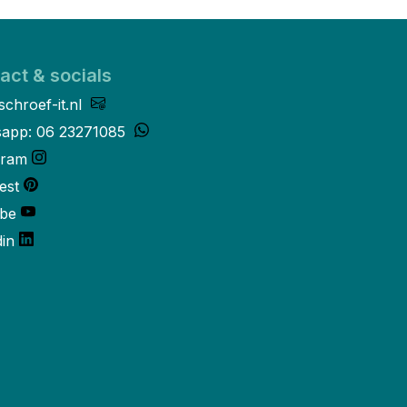
act & socials
schroef-it.nl
app: 06 23271085
gram
est
be
din