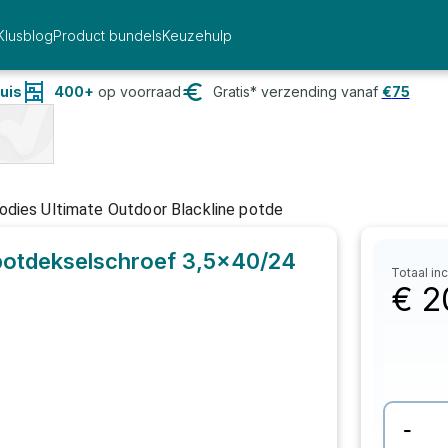
Klusblog
Product bundels
Keuzehulp
uis
400+
op voorraad
Gratis* verzending vanaf
€
75
dies Ultimate Outdoor Blackline potde
 potdekselschroef 3,5x40/24
Totaal inc
€
2
-