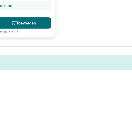
ks
oorraad
Toevoegen
tus in huis