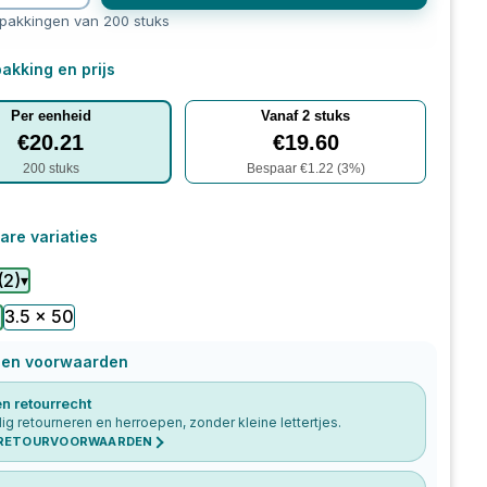
rpakkingen van 200 stuks
akking en prijs
Per eenheid
Vanaf
2
stuks
€
20.21
€
19.60
200
stuks
Bespaar €
1.22
(
3
%)
are variaties
(
2
)
▾
3.5 x 50
0
 en voorwaarden
n retourrecht
g retourneren en herroepen, zonder kleine lettertjes.
 RETOURVOORWAARDEN