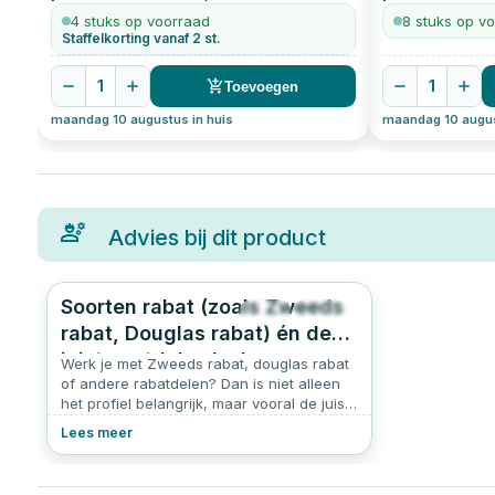
410 zwart
200
stuks
zwart
200
stu
4 stuks op voorraad
8 stuks op v
Staffelkorting vanaf 2 st.
1
1
Toevoegen
maandag 10 augustus in huis
maandag 10 augus
Advies bij dit product
Soorten rabat (zoals Zweeds
97
5.0
rabat, Douglas rabat) én de
juiste potdekselschroeven
Werk je met Zweeds rabat, douglas rabat
of andere rabatdelen? Dan is niet alleen
het profiel belangrijk, maar vooral de juiste
bevestiging. En ja: er bestaan speciale
Lees meer
potdekselschroeven die hier perfect voor
zijn.