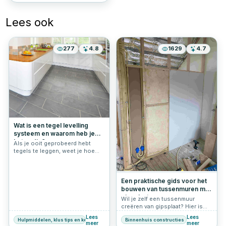
Lees ook
277
4.8
1629
4.7
Wat is een tegel levelling
systeem en waarom heb je
het nodig?
Als je ooit geprobeerd hebt
tegels te leggen, weet je hoe
uitdagend het kan zijn om een
perfect vlak oppervlak te
creëren. Oneffenheden zijn niet
Een praktische gids voor het
alleen storend voor het oog,
bouwen van tussenmuren met
maar kunnen ook de
duurzaamheid van je tegelwerk
gipsplaat
Wil je zelf een tussenmuur
negatief beïnvloeden. Gelukkig
creëren van gipsplaat? Hier is
biedt een tegel levelling
een handige gids voor het
Lees
Lees
systeem een eenvoudige en
Hulpmiddelen, klus tips en keuzehulp
Binnenhuis constructies
maken van een scheidingswand
meer
meer