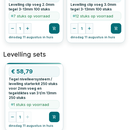
Levelling clip voeg 2.0mm
Levelling clip voeg 3.0mm
tegel 3-13mm
100
stuks
tegel 3-13mm
100
stuks
7 stuks op voorraad
12 stuks op voorraad
1
1
dinsdag 11 augustus in huis
dinsdag 11 augustus in huis
Levelling sets
OP=OP
€
58,79
Tegel nivelleersysteem /
levelling starterkit 250 stuks
voor 2mm voeg en
tegeldiktes van 3 t/m 13mm
250
stuks
1 stuks op voorraad
1
dinsdag 11 augustus in huis