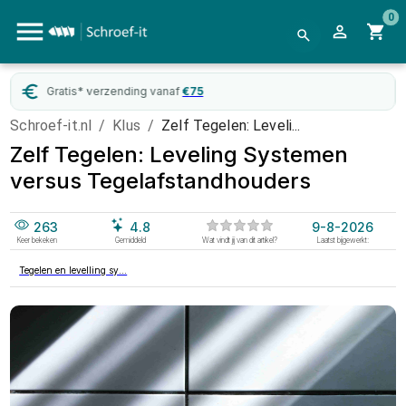
0
WebwinkelKeur
gecertificeerd
Schroef-it.nl
/
Klus
/
Zelf Tegelen: Leveli...
Zelf Tegelen: Leveling Systemen
versus Tegelafstandhouders
263
4.8
9-8-2026
Keer bekeken
Gemiddeld
Wat vindt jij van dit artikel?
Laatst bijgewerkt:
Tegelen en levelling sy...