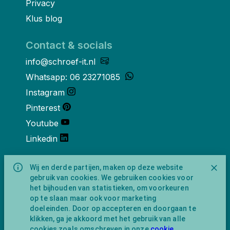
Privacy
Klus blog
Contact & socials
info@schroef-it.nl
Whatsapp: 06 23271085
Instagram
Pinterest
Youtube
Linkedin
Over ons
Wij en derde partijen, maken op deze website
gebruik van cookies. We gebruiken cookies voor
Schroef-it is een handelsnaam van
het bijhouden van statistieken, om voorkeuren
NewFeather B.V. geregisteerd onder KVK
op te slaan maar ook voor marketing
nummer 91702593 met BTW-
doeleinden. Door op accepteren en doorgaan te
identificatienummer NL865743009B01.
klikken, ga je akkoord met het gebruik van alle
Postadres Amsterdamseweg 91 1422 AC
cookies zoals omschreven in onze
cookie