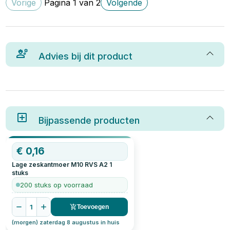
Vorige
Pagina
1
van
2
Volgende
Advies bij dit product
Bijpassende producten
€
0,16
Lage zeskantmoer M10 RVS A2
1
stuks
200 stuks op voorraad
1
Toevoegen
(morgen) zaterdag 8 augustus in huis