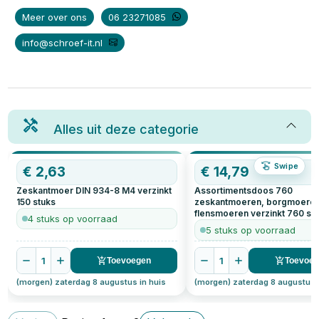
Meer over ons
06 23271085
info@schroef-it.nl
Alles uit deze categorie
Swipe
€
2,63
€
14,79
Zeskantmoer DIN 934-8 M4 verzinkt
Assortimentsdoos 760
150
stuks
zeskantmoeren, borgmoeren
flensmoeren verzinkt
760
st
4 stuks op voorraad
5 stuks op voorraad
1
1
Toevoegen
Toevoe
(morgen) zaterdag 8 augustus in huis
(morgen) zaterdag 8 augustus 