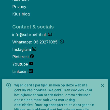
Privacy
Klus blog
Contact & socials
info@schroef-it.nl
Whatsapp: 06 23271085
Instagram
Pinterest
Youtube
Linkedin
Over ons
Wij en derde partijen, maken op deze website
gebruik van cookies. We gebruiken cookies voor
Schroef-it is een handelsnaam van
het bijhouden van statistieken, om voorkeuren
NewFeather B.V. geregisteerd onder KVK
op te slaan maar ook voor marketing
nummer 91702593 met BTW-
doeleinden. Door op accepteren en doorgaan te
identificatienummer NL865743009B01.
klikken, ga je akkoord met het gebruik van alle