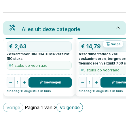
Alles uit deze categorie
Swipe
€
2,63
€
14,79
Zeskantmoer DIN 934-8 M4 verzinkt
Assortimentsdoos 760
150
stuks
zeskantmoeren, borgmoeren
flensmoeren verzinkt
760
st
4 stuks op voorraad
5 stuks op voorraad
1
1
Toevoegen
Toevoe
dinsdag 11 augustus in huis
dinsdag 11 augustus in huis
Vorige
Pagina
1
van
2
Volgende