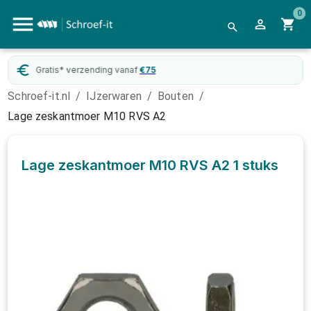
0
Gratis* verzending vanaf
€
75
Schroef-it.nl
/
IJzerwaren
/
Bouten
/
Lage zeskantmoer M10 RVS A2
Lage zeskantmoer M10 RVS A2
1 stuks