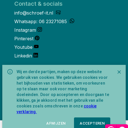
Contact & socials
info@schroef-it.nl
Whatsapp: 06 23271085
Instagram
Pinterest
Youtube
Linkedin
Over ons
Wij en derde partijen, maken op deze website
gebruik van cookies. We gebruiken cookies voor
Schroef-it is een handelsnaam van
het bijhouden van statistieken, om voorkeuren
NewFeather B.V. geregisteerd onder KVK
op te slaan maar ook voor marketing
nummer 91702593 met BTW-
doeleinden. Door op accepteren en doorgaan te
identificatienummer NL865743009B01.
klikken, ga je akkoord met het gebruik van alle
Postadres Amsterdamseweg 91 1422 AC
cookies zoals omschreven in onze
cookie
Uithoorn (geen bezoekadres).
verklaring.
AFWIJZEN
ACCEPTEREN