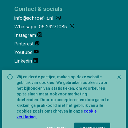
Contact & socials
info@schroef-it.nl
Whatsapp: 06 23271085
Instagram
Pinterest
Youtube
Linkedin
Over ons
Wij en derde partijen, maken op deze website
gebruik van cookies. We gebruiken cookies voor
Schroef-it is een handelsnaam van
het bijhouden van statistieken, om voorkeuren
NewFeather B.V. geregisteerd onder KVK
op te slaan maar ook voor marketing
nummer 91702593 met BTW-
doeleinden. Door op accepteren en doorgaan te
identificatienummer NL865743009B01.
klikken, ga je akkoord met het gebruik van alle
Postadres Amsterdamseweg 91 1422 AC
cookies zoals omschreven in onze
cookie
Uithoorn (geen bezoekadres).
verklaring.