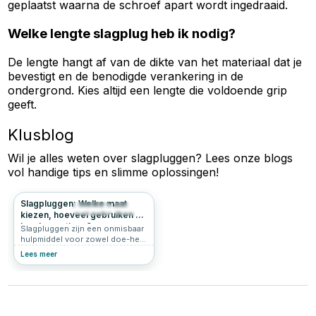
geplaatst waarna de schroef apart wordt ingedraaid.
Welke lengte slagplug heb ik nodig?
De lengte hangt af van de dikte van het materiaal dat je
bevestigt en de benodigde verankering in de
ondergrond. Kies altijd een lengte die voldoende grip
geeft.
Klusblog
Wil je alles weten over
slagpluggen
? Lees onze blogs
vol handige tips en slimme oplossingen!
Slagpluggen: Welke maat
2682
1.0
kiezen, hoeveel gebruiken en
hoe bevestigen?
Slagpluggen zijn een onmisbaar
hulpmiddel voor zowel doe-het-
zelvers als professionals. In dit
Lees meer
artikel bespreken we hoe je
slagpluggen gebruikt, welke
maat je nodig hebt, de juiste
afstand tussen slagpluggen, en
of je beter kunt kiezen voor
slagpluggen of gewone