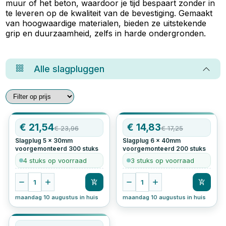
muur of het beton, waardoor je tijd bespaart zonder in
te leveren op de kwaliteit van de bevestiging. Gemaakt
van hoogwaardige materialen, bieden ze uitstekende
grip en duurzaamheid, zelfs in harde ondergronden.
Alle
slagpluggen
AANBIEDING
€
21,54
AANBIEDING
€
14,83
€
23,96
€
17,25
Slagplug 5 x 30mm
Slagplug 6 x 40mm
voorgemonteerd
300
stuks
voorgemonteerd
200
stuks
4 stuks op voorraad
3 stuks op voorraad
1
1
maandag 10 augustus in huis
maandag 10 augustus in huis