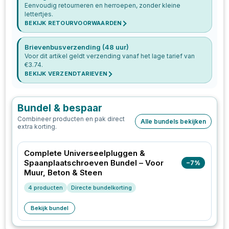
Eenvoudig retourneren en herroepen, zonder kleine
lettertjes.
BEKIJK RETOURVOORWAARDEN
Brievenbusverzending (48 uur)
Voor dit artikel geldt verzending vanaf het lage tarief van
€
3.74
.
BEKIJK VERZENDTARIEVEN
Bundel & bespaar
Combineer producten en pak direct
Alle bundels bekijken
extra korting.
Complete Universeelpluggen &
Spaanplaatschroeven Bundel – Voor
−
7
%
Muur, Beton & Steen
4
producten
Directe bundelkorting
Bekijk bundel