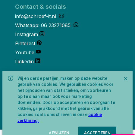
Contact & socials
info@schroef-it.nl
Whatsapp: 06 23271085
Instagram
Pinterest
Youtube
Linkedin
Over ons
Wij en derde partijen, maken op deze website
gebruik van cookies. We gebruiken cookies voor
Schroef-it is een handelsnaam van
het bijhouden van statistieken, om voorkeuren
NewFeather B.V. geregisteerd onder KVK
op te slaan maar ook voor marketing
nummer 91702593 met BTW-
doeleinden. Door op accepteren en doorgaan te
identificatienummer NL865743009B01.
klikken, ga je akkoord met het gebruik van alle
Postadres Amsterdamseweg 91 1422 AC
cookies zoals omschreven in onze
cookie
Uithoorn (geen bezoekadres).
verklaring.
AFWIJZEN
ACCEPTEREN