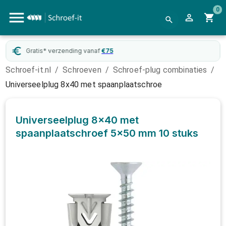
0
Gratis* verzending vanaf
€
75
Schroef-it.nl
/
Schroeven
/
Schroef-plug combinaties
/
Universeelplug 8x40 met spaanplaatschroe
Universeelplug 8x40 met
spaanplaatschroef 5x50 mm
10 stuks