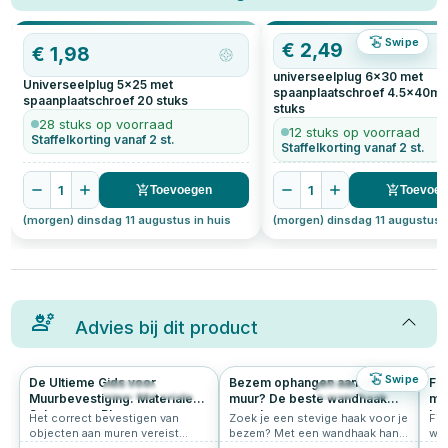
Swipe
€
2,49
€
1,98
universeelplug 6x30 met
Universeelplug 5x25 met
spaanplaatschroef 4.5x40m
spaanplaatschroef
20
stuks
stuks
28 stuks op voorraad
12 stuks op voorraad
Staffelkorting vanaf 2 st.
Staffelkorting vanaf 2 st.
1
1
Toevoegen
Toevoe
(morgen) dinsdag 11 augustus in huis
(morgen) dinsdag 11 augustus i
Advies bij dit product
Swipe
De Ultieme Gids voor
Bezem ophangen aan de
Fi
1394
3.0
35
0.0
Muurbevestiging: Materialen,
muur? De beste wandhaak
ma
Schroeven, Pluggen,
voor bezems en
ki
Het correct bevestigen van
Zoek je een stevige haak voor je
Fi
Draagkracht en
tuingereedschap
objecten aan muren vereist
bezem? Met een wandhaak hang
wer
Schroeflengtes