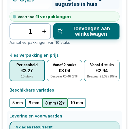
augustus in huis
11
verpakkingen
Voorraad:
Toevoegen aan
-
+
winkelwagen
Aantal verpakkingen van 10 stuks
Kies verpakking en prijs
Per eenheid
Vanaf
2
stuks
Vanaf
4
stuks
€
3.27
€
3.04
€
2.94
10
stuks
Bespaar €
0.46
(
7
%)
Bespaar €
1.32
(
10
%)
Beschikbare variaties
5 mm
6 mm
10 mm
▾
8 mm
(
2
)
Levering en voorwaarden
14 dagen retourrecht