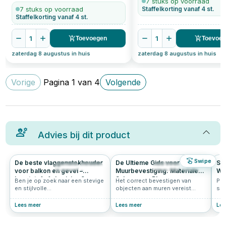
7 stuks op voorraad
7 stuks op voorraad
Staffelkorting vanaf 4 st.
Staffelkorting vanaf 4 st.
1
1
Toevoegen
Toevoe
zaterdag 8 augustus in huis
zaterdag 8 augustus in huis
Vorige
Pagina
1
van
4
Volgende
Advies bij dit product
Swipe
De beste vlaggenstokhouder
De Ultieme Gids voor
Sc
455
4.9
1374
3.0
voor balkon en gevel –
Muurbevestiging: Materialen,
Wo
kunststof of aluminium?
Schroeven, Pluggen,
voo
Ben je op zoek naar een stevige
Het correct bevestigen van
Pro
Draagkracht en
en stijlvolle
objecten aan muren vereist
sch
Schroeflengtes
vlaggenstokhouder? Bij
nauwkeurige kennis en de juiste
Sch
Schroef-it bieden we
tools. Ontdek in deze
sch
Lees meer
Lees meer
Lee
hoogwaardige houders aan die
uitgebreide gids hoe je
sch
perfect zijn voor verschillende
muurmaterialen identificeert, de
teg