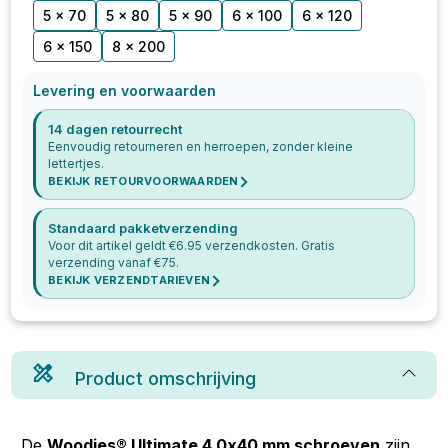
5 x 70
5 x 80
5 x 90
6 x 100
6 x 120
6 x 150
8 x 200
Levering en voorwaarden
14 dagen retourrecht
Eenvoudig retourneren en herroepen, zonder kleine
lettertjes.
BEKIJK RETOURVOORWAARDEN
Standaard pakketverzending
Voor dit artikel geldt €
6.95
verzendkosten. Gratis
verzending vanaf €
75
.
BEKIJK VERZENDTARIEVEN
Product omschrijving
De
Woodies® Ultimate 4.0x40 mm schroeven
zijn