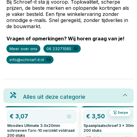
Bij Schroef-it sta jij voorop. Topkwaliteit, scherpe
prijzen, de beste merken en oplopende kortingen als
je vaker besteld. Een fijne winkelervaring zonder
onnodige e-mails. Snel geregeld, zonder tijdverlies in
de bouwmarkt.
Vragen of opmerkingen? Wij horen graag van je!
Meer over ons
06 23271085
info@schroef-it.nl
Alles uit deze categorie
Swipe
€
3,07
€
3,50
Woodies Ultimate 3.0x20mm
Spaanplaatschroef 3 x 30mm 
schroeven Torx-10 verzinkt voldraad
200
stuks
200
stuks