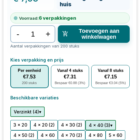
huis
6
verpakkingen
Voorraad:
Toevoegen aan
-
+
winkelwagen
Aantal verpakkingen van 200 stuks
Kies verpakking en prijs
Per eenheid
Vanaf
4
stuks
Vanaf
8
stuks
€
7.53
€
7.31
€
7.15
200
stuks
Bespaar €
0.88
(
3
%)
Bespaar €
3.04
(
5
%)
Beschikbare variaties
▾
Verzinkt
(
4
)
3 x 20
4 x 20
(2)
4 x 30
(2)
▾
4 x 40
(
3
)
4 x 50
(2)
4 x 60
4 x 70
(2)
4 x 80
5 x 60