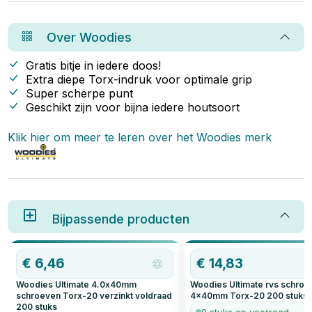
toepassingen. Of je nu een
ideale schroeven kiest, welke
vlaggenstokhouder voor je
plug bij welke schroefmaat
balkon zoekt of een model voor
gebruikt wordt, wat de
aan de gevel, wij hebben de
draagkracht van de pluggen en
Over
Woodies
oplossing die je nodig hebt. In
schroeven is, en hoe je zorgt
dit artikel lees je alles over onze
voor een veilige en duurzame
vlaggenstokhouders en hoe je
muurbevestiging. Leer stap voor
Gratis bitje in iedere doos!
de beste keuze maakt.
stap hoe je jouw project tot een
Extra diepe Torx-indruk voor optimale grip
succes maakt en gebruik onze
Super scherpe punt
schroef-plug-boor
conversietabel om altijd de
Geschikt zijn voor bijna iedere houtsoort
juiste maat pluggen bij je
schroeven te vinden.
Klik hier om meer te leren over het
Woodies
merk
Bijpassende producten
€
6,46
€
14,83
Woodies Ultimate 4.0x40mm
Woodies Ultimate rvs schro
schroeven Torx-20 verzinkt voldraad
4x40mm Torx-20
200
stuks
200
stuks