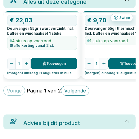
Alles uit deze categorie
Swipe
€
22,03
€
9,70
Deurvanger 55gr zwart verzinkt Incl.
Deurvanger 55gr thermisch v
buffer en windhaakset
1
stuks
Incl. buffer en windhaakset
1
s
4 stuks op voorraad
1 stuks op voorraad
Staffelkorting vanaf 2 st.
1
1
Toevoegen
Toevoe
(morgen) dinsdag 11 augustus in huis
(morgen) dinsdag 11 augustus i
Vorige
Pagina
1
van
2
Volgende
Advies bij dit product