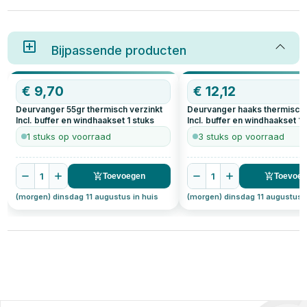
Bijpassende producten
€
9,70
€
12,12
Deurvanger 55gr thermisch verzinkt
Deurvanger haaks thermisch 
Incl. buffer en windhaakset
1
stuks
Incl. buffer en windhaakset
1
s
1 stuks op voorraad
3 stuks op voorraad
1
1
Toevoegen
Toevoe
(morgen) dinsdag 11 augustus in huis
(morgen) dinsdag 11 augustus i