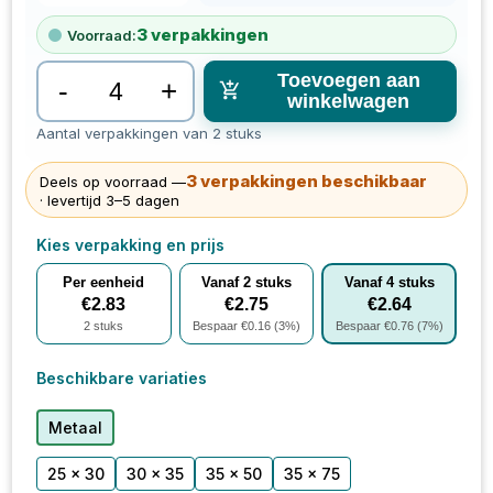
3
verpakkingen
Voorraad:
Toevoegen aan
-
+
winkelwagen
Aantal verpakkingen van 2 stuks
3
verpakkingen
beschikbaar
Deels op voorraad —
· levertijd 3–5 dagen
Kies verpakking en prijs
Per eenheid
Vanaf
2
stuks
Vanaf
4
stuks
€
2.83
€
2.75
€
2.64
2
stuks
Bespaar €
0.16
(
3
%)
Bespaar €
0.76
(
7
%)
Beschikbare variaties
Metaal
25 x 30
30 x 35
35 x 50
35 x 75