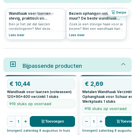
Swipe
Wandhaak voor laarzen –
Bezem ophangen aan de
314
4.7
32
0.0
stevig, praktisch en
muur? De beste wandhaak
ruimtebesparend laarzen
voor bezems en
Ben je het zat dat laarzen
Zoek je een stevige haak voor je
opbergen
tuingereedschap
rondslingeren? Met deze
bezem? Met een wandhaak hang
wandhaak voor laarzen kinder-
je bezems, harken en ander
Lees meer
Lees meer
en volwassenlaarzen netjes
tuingereedschap eenvoudig aan
opbergen en ophangen, binnen
de muur. Zo houd je je schuur,
of buiten.
garage of berging netjes
georganiseerd en voorkom je
dat stelen omvallen of in de weg
staan.
Bijpassende producten
OP=OP
€
10,44
€
2,69
Wandhaak voor laarzen (volwassen)
Metalen Wandhaak Verzinkt |
120x90x400 verzinkt
1
stuks
Ophanghaak voor Schuur en
Werkplaats
1
stuks
19 stuks op voorraad
16 stuks op voorraad
1
1
Toevoegen
Toevoe
(morgen) zaterdag 8 augustus in huis
(morgen) zaterdag 8 augustus 