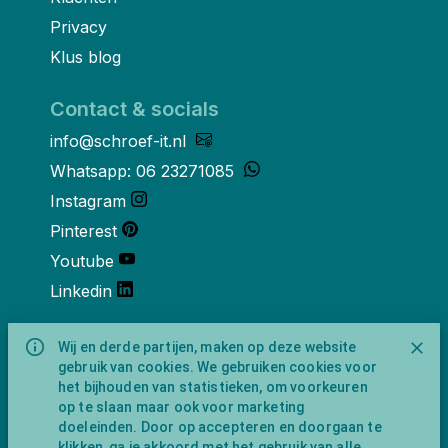
Privacy
Klus blog
Contact & socials
info@schroef-it.nl
Whatsapp: 06 23271085
Instagram
Pinterest
Youtube
Linkedin
Over ons
Wij en derde partijen, maken op deze website
gebruik van cookies. We gebruiken cookies voor
Schroef-it is een handelsnaam van
het bijhouden van statistieken, om voorkeuren
NewFeather B.V. geregisteerd onder KVK
op te slaan maar ook voor marketing
nummer 91702593 met BTW-
doeleinden. Door op accepteren en doorgaan te
identificatienummer NL865743009B01.
klikken, ga je akkoord met het gebruik van alle