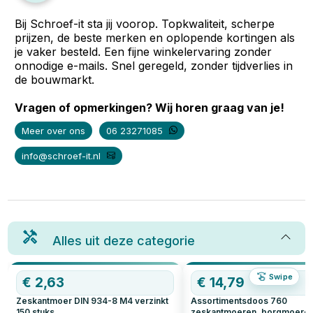
Bij Schroef-it sta jij voorop. Topkwaliteit, scherpe
prijzen, de beste merken en oplopende kortingen als
je vaker besteld. Een fijne winkelervaring zonder
onnodige e-mails. Snel geregeld, zonder tijdverlies in
de bouwmarkt.
Vragen of opmerkingen? Wij horen graag van je!
Meer over ons
06 23271085
info@schroef-it.nl
Alles uit deze categorie
Swipe
€
2,63
€
14,79
Zeskantmoer DIN 934-8 M4 verzinkt
Assortimentsdoos 760
150
stuks
zeskantmoeren, borgmoeren