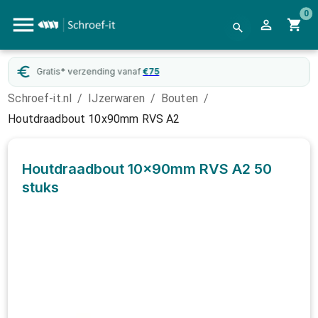
0
Gratis* verzending vanaf
€
75
Schroef-it.nl
/
IJzerwaren
/
Bouten
/
Houtdraadbout 10x90mm RVS A2
Houtdraadbout 10x90mm RVS A2
50
stuks