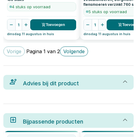
flensmoeren verzinkt
760
st
4 stuks op voorraad
5 stuks op voorraad
1
1
Toevoegen
Toevoe
dinsdag 11 augustus in huis
dinsdag 11 augustus in huis
Vorige
Pagina
1
van
2
Volgende
Advies bij dit product
Bijpassende producten