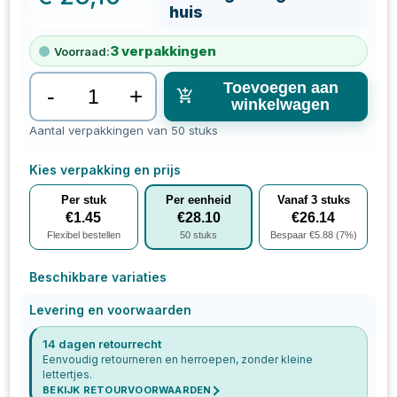
huis
3
verpakkingen
Voorraad:
Toevoegen aan
-
+
winkelwagen
Aantal verpakkingen van 50 stuks
Kies verpakking en prijs
Per stuk
Per eenheid
Vanaf
3
stuks
€
1.45
€
28.10
€
26.14
Flexibel bestellen
50
stuks
Bespaar €
5.88
(
7
%)
Beschikbare variaties
Levering en voorwaarden
14 dagen retourrecht
Eenvoudig retourneren en herroepen, zonder kleine
lettertjes.
BEKIJK RETOURVOORWAARDEN