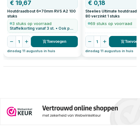
€
19,67
€
0,18
Houtdraadbout 6x70mm RVS A2
100
Steelies Ultimate houtdraadb
stuks
80 verzinkt
1
stuks
3 stuks op voorraad
69 stuks op voorraad
Staffelkorting vanaf 3 st. • Ook per stuk te bestellen
1
1
Toevoegen
Toevoe
dinsdag 11 augustus in huis
dinsdag 11 augustus in huis