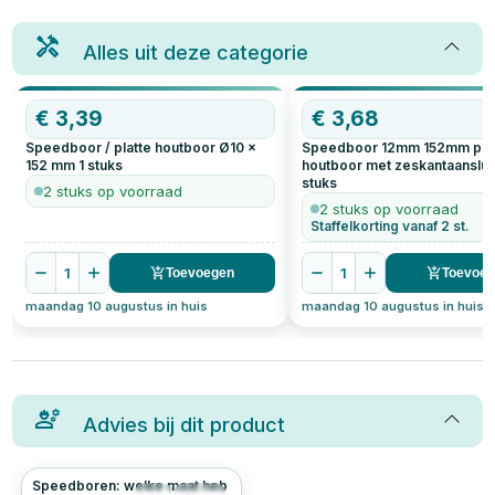
Alles uit deze categorie
€
3,39
€
3,68
Speedboor / platte houtboor Ø10 x
Speedboor 12mm 152mm pla
152 mm
1
stuks
houtboor met zeskantaanslui
stuks
2 stuks op voorraad
2 stuks op voorraad
Staffelkorting vanaf 2 st.
1
1
Toevoegen
Toevoe
maandag 10 augustus in huis
maandag 10 augustus in huis
Advies bij dit product
Speedboren: welke maat heb
6
0.0