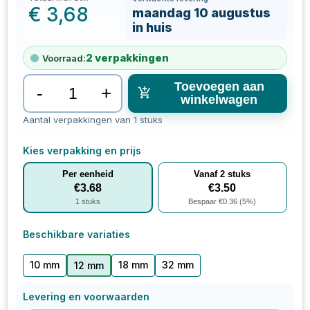
€
3,68
maandag 10 augustus
in huis
2
verpakkingen
Voorraad:
Toevoegen aan
-
+
winkelwagen
Aantal verpakkingen van 1 stuks
Kies verpakking en prijs
Per eenheid
Vanaf
2
stuks
€
3.68
€
3.50
1
stuks
Bespaar €
0.36
(
5
%)
Beschikbare variaties
10 mm
18 mm
32 mm
12 mm
Levering en voorwaarden