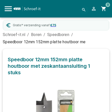
0
Gratis* verzending vanaf
€
75
Schroef-it.nl
/
Boren
/
Speedboren
/
Speedboor 12mm 152mm platte houtboor me
Speedboor 12mm 152mm platte
houtboor met zeskantaansluiting
1
stuks