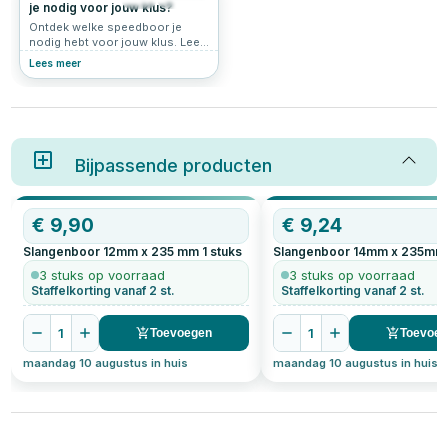
je nodig voor jouw klus?
Ontdek welke speedboor je
nodig hebt voor jouw klus. Lees
alles over maten, toepassingen
Lees meer
en tips voor het boren van gaten
in hout.
Bijpassende producten
€
9,90
€
9,24
Slangenboor 12mm x 235 mm
1
stuks
Slangenboor 14mm x 235mm
3 stuks op voorraad
3 stuks op voorraad
Staffelkorting vanaf 2 st.
Staffelkorting vanaf 2 st.
1
1
Toevoegen
Toevoe
maandag 10 augustus in huis
maandag 10 augustus in huis