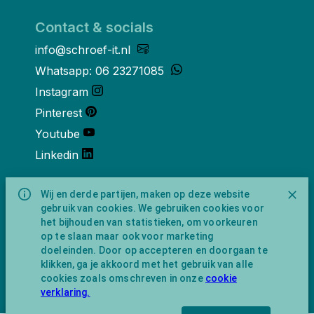
Contact & socials
info@schroef-it.nl
Whatsapp: 06 23271085
Instagram
Pinterest
Youtube
Linkedin
Over ons
Wij en derde partijen, maken op deze website
gebruik van cookies. We gebruiken cookies voor
Schroef-it is een handelsnaam van
het bijhouden van statistieken, om voorkeuren
NewFeather B.V. geregisteerd onder KVK
op te slaan maar ook voor marketing
nummer 91702593 met BTW-
doeleinden. Door op accepteren en doorgaan te
identificatienummer NL865743009B01.
klikken, ga je akkoord met het gebruik van alle
Postadres Amsterdamseweg 91 1422 AC
cookies zoals omschreven in onze
cookie
Uithoorn (geen bezoekadres).
verklaring.