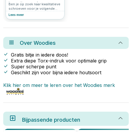
innovatieve merk
Ben je op zoek naar kwalitatieve
schroeven voor je volgende
klus? Grote kans dat je dan
Lees meer
uitkomt bij Woodies® Ultimate.
Deze innovatieve schroeven zijn
populair bij vakmensen én doe-
het-zelvers. In dit artikel lees je
waarom Woodies zo’n slimme
keuze is.
Over
Woodies
Gratis bitje in iedere doos!
Extra diepe Torx-indruk voor optimale grip
Super scherpe punt
Geschikt zijn voor bijna iedere houtsoort
Klik hier om meer te leren over het
Woodies
merk
Bijpassende producten