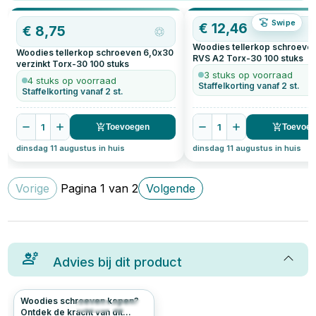
Swipe
€
12,46
€
8,75
Woodies tellerkop schroeve
Woodies tellerkop schroeven 6,0x30
RVS A2 Torx-30
100
stuks
verzinkt Torx-30
100
stuks
3 stuks op voorraad
4 stuks op voorraad
Staffelkorting vanaf 2 st.
Staffelkorting vanaf 2 st.
1
1
Toevoegen
Toevoe
dinsdag 11 augustus in huis
dinsdag 11 augustus in huis
Vorige
Pagina
1
van
2
Volgende
Advies bij dit product
Woodies schroeven kopen?
205
4.9
Ontdek de kracht van dit