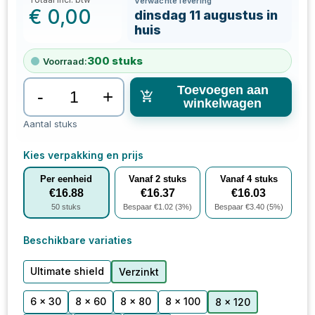
Verwachte levering
€
0,00
dinsdag 11 augustus in
huis
300
stuks
Voorraad:
Toevoegen aan
-
+
winkelwagen
Aantal stuks
Kies verpakking en prijs
Per eenheid
Vanaf
2
stuks
Vanaf
4
stuks
€
16.88
€
16.37
€
16.03
50
stuks
Bespaar €
1.02
(
3
%)
Bespaar €
3.40
(
5
%)
Beschikbare variaties
Ultimate shield
Verzinkt
6 x 30
8 x 60
8 x 80
8 x 100
8 x 120